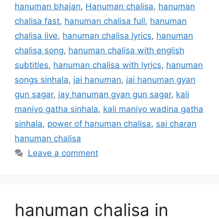
hanuman bhajan
,
Hanuman chalisa
,
hanuman
chalisa fast
,
hanuman chalisa full
,
hanuman
chalisa live
,
hanuman chalisa lyrics
,
hanuman
chalisa song
,
hanuman chalisa with english
subtitles
,
hanuman chalisa with lyrics
,
hanuman
songs sinhala
,
jai hanuman
,
jai hanuman gyan
gun sagar
,
jay hanuman gyan gun sagar
,
kali
maniyo gatha sinhala
,
kali maniyo wadina gatha
sinhala
,
power of hanuman chalisa
,
sai charan
hanuman chalisa
Leave a comment
hanuman chalisa in