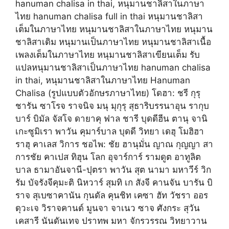
hanuman chalisa in thai, หนุมานชาลิสาในภาษา
ไทย hanuman chalisa full in thai หนุมานชาลิสา
เต็มในภาษาไทย หนุมานชาลิสาในภาษาไทย หนุมาน
ชาลิสาเดิม หนุมานเป็นภาษาไทย หนุมานชาลิสาเนื้อ
เพลงเต็มในภาษาไทย หนุมานชาลิสาเขียนเต็ม รับ
แปลหนุมานชาลิสาเป็นภาษาไทย hanuman chalisa
in thai, หนุมานชาลิสาในภาษาไทย Hanuman
Chalisa (รูปแบบตัวอักษรภาษาไทย) โดฮา: ชรี กุรุ
ชารัน ซาโรจ ราจนิจ มนุ มุกุรุ สุธาริบรรนาอุน รากุบ
บาร์ บิมัล จัสโจ ดายาคุ ฟาล ชารี บุดดีฮีน ตานุ จานิ
เกะซูมิเรา พาวัน คุมาร์บาล บุดดี วิทยา เดฮุ โมฮิฮา
ราฮุ คาเลส วิการ ชอไพ: ชัย ฮานุมั่น ญาณ กุญญา สา
การชัย คาเปส ทิฮุน โลก อุจาร์การ์ รามดูต อาทูลิต
บาล ธามาอันจานี-ปุตรา พาวัน สุต นามา มหาวีร์ วิก
รัม บัจรังจีคุมะติ นิหวาร์ สุมทิ เก สังจี คานจัน บารัน บิ
ราจ สุเบซาคานัน กุนดัล คุนชิท เคซา ฮัท วัชรา ออร
ดุวะเจ วิราจคานด์ มูนจา จาเนว ซาจ ศังกระ สุวัน
เคสารี นันดันเทจ ปราทพ มหา จักรวรรณ วิทยาวาน