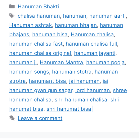
Categories
Hanuman Bhakti
Tags
chalisa hanuman
,
hanuman
,
hanuman aarti
,
Hanuman ashtak
,
hanuman bhajan
,
hanuman
bhajans
,
hanuman bisa
,
Hanuman chalisa
,
hanuman chalisa fast
,
hanuman chalisa full
,
hanuman chalisa original
,
hanuman jayanti
,
hanuman ji
,
Hanuman Mantra
,
hanuman pooja
,
hanuman songs
,
hanuman stotra
,
hanuman
strotra
,
hanumant bisa
,
jai hanuman
,
jai
hanuman gyan gun sagar
,
lord hanuman
,
shree
hanuman chalisa
,
shri hanuman chalisa
,
shri
hanumat bisa
,
shri hanumat bisa|
Leave a comment