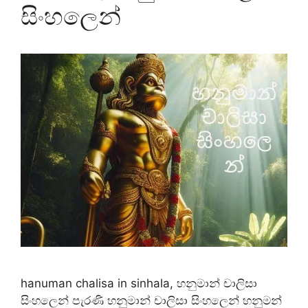
සිංහලෙන්
hanuman chalisa in sinhala, හනුමාන් චාලිසා
සිංහලෙන් පැරණි හනුමාන් චාලිසා සිංහලෙන් හනුමන්