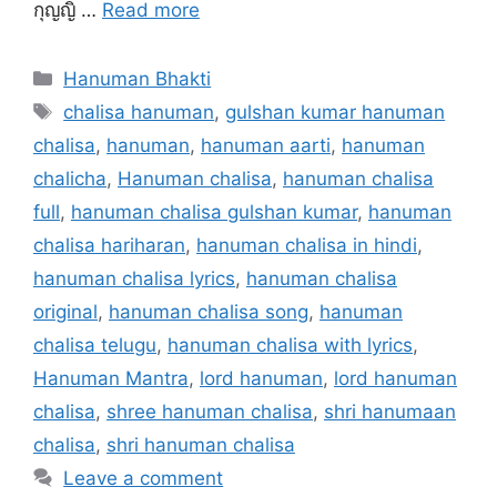
กุญญิ …
Read more
Categories
Hanuman Bhakti
Tags
chalisa hanuman
,
gulshan kumar hanuman
chalisa
,
hanuman
,
hanuman aarti
,
hanuman
chalicha
,
Hanuman chalisa
,
hanuman chalisa
full
,
hanuman chalisa gulshan kumar
,
hanuman
chalisa hariharan
,
hanuman chalisa in hindi
,
hanuman chalisa lyrics
,
hanuman chalisa
original
,
hanuman chalisa song
,
hanuman
chalisa telugu
,
hanuman chalisa with lyrics
,
Hanuman Mantra
,
lord hanuman
,
lord hanuman
chalisa
,
shree hanuman chalisa
,
shri hanumaan
chalisa
,
shri hanuman chalisa
Leave a comment