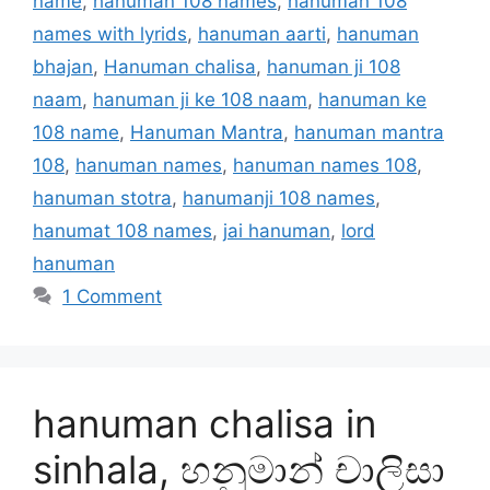
name
,
hanuman 108 names
,
hanuman 108
names with lyrids
,
hanuman aarti
,
hanuman
bhajan
,
Hanuman chalisa
,
hanuman ji 108
naam
,
hanuman ji ke 108 naam
,
hanuman ke
108 name
,
Hanuman Mantra
,
hanuman mantra
108
,
hanuman names
,
hanuman names 108
,
hanuman stotra
,
hanumanji 108 names
,
hanumat 108 names
,
jai hanuman
,
lord
hanuman
1 Comment
hanuman chalisa in
sinhala, හනුමාන් චාලිසා