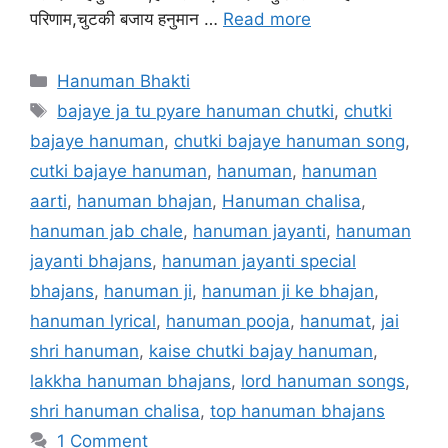
परिणाम,चुटकी बजाय हनुमान …
Read more
Categories
Hanuman Bhakti
Tags
bajaye ja tu pyare hanuman chutki
,
chutki
bajaye hanuman
,
chutki bajaye hanuman song
,
cutki bajaye hanuman
,
hanuman
,
hanuman
aarti
,
hanuman bhajan
,
Hanuman chalisa
,
hanuman jab chale
,
hanuman jayanti
,
hanuman
jayanti bhajans
,
hanuman jayanti special
bhajans
,
hanuman ji
,
hanuman ji ke bhajan
,
hanuman lyrical
,
hanuman pooja
,
hanumat
,
jai
shri hanuman
,
kaise chutki bajay hanuman
,
lakkha hanuman bhajans
,
lord hanuman songs
,
shri hanuman chalisa
,
top hanuman bhajans
1 Comment