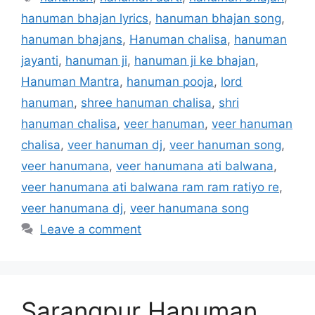
hanuman bhajan lyrics
,
hanuman bhajan song
,
hanuman bhajans
,
Hanuman chalisa
,
hanuman
jayanti
,
hanuman ji
,
hanuman ji ke bhajan
,
Hanuman Mantra
,
hanuman pooja
,
lord
hanuman
,
shree hanuman chalisa
,
shri
hanuman chalisa
,
veer hanuman
,
veer hanuman
chalisa
,
veer hanuman dj
,
veer hanuman song
,
veer hanumana
,
veer hanumana ati balwana
,
veer hanumana ati balwana ram ram ratiyo re
,
veer hanumana dj
,
veer hanumana song
Leave a comment
Sarangpur Hanuman