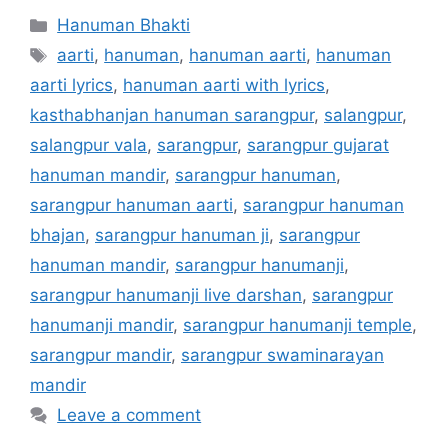
Categories
Hanuman Bhakti
Tags
aarti
,
hanuman
,
hanuman aarti
,
hanuman
aarti lyrics
,
hanuman aarti with lyrics
,
kasthabhanjan hanuman sarangpur
,
salangpur
,
salangpur vala
,
sarangpur
,
sarangpur gujarat
hanuman mandir
,
sarangpur hanuman
,
sarangpur hanuman aarti
,
sarangpur hanuman
bhajan
,
sarangpur hanuman ji
,
sarangpur
hanuman mandir
,
sarangpur hanumanji
,
sarangpur hanumanji live darshan
,
sarangpur
hanumanji mandir
,
sarangpur hanumanji temple
,
sarangpur mandir
,
sarangpur swaminarayan
mandir
Leave a comment