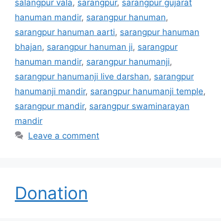
salangpur vala
,
sarangpur
,
sarangpur gujarat
hanuman mandir
,
sarangpur hanuman
,
sarangpur hanuman aarti
,
sarangpur hanuman
bhajan
,
sarangpur hanuman ji
,
sarangpur
hanuman mandir
,
sarangpur hanumanji
,
sarangpur hanumanji live darshan
,
sarangpur
hanumanji mandir
,
sarangpur hanumanji temple
,
sarangpur mandir
,
sarangpur swaminarayan
mandir
Leave a comment
Donation