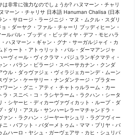
サは非常に強力なのでしょうか? ハヌマーン・チャリ
e, ハヌマーン・チャリサ 日本語 Hanuman Chalisa (日本
ャラン・サロージ・ラージニジ・マヌ・ムクル・スダリ
ョ・ダーヤク・ファル・チャーリ ブッディヒーン・
マールバル・ブッディ・ビッディヤ・デフ・モヒハラ
ャイ・ハヌマーン・ギャン・グナ・サーガルジャイ・カ
ムドゥート・アトゥリット・バル・ダーマアンジャ
ハーヴィール・ヴィクラマ・バジュランギクマティ・
ャン・バラン・ビラージ・スベーサカナン・クンダ
アウル・ダゥヴァジェ・ヴィラジェカーンデ・ムーン
スヴァン・ケーサリー・ナンダンテージ・プラター
ヤワーン・グニ・アティ・チャトゥルラーム・カー
トラ・スニベ・コ・ラシヤラーム・ラクハン・シータ
リ・シヤーヒ・ディカーヴァヴィカット・ループ・ダ
プ・ダリ・アスル・サンハーレラーマチャンドラ・
ヴァン・ラクハン・ジーヤーヤシュリ・ラグフヴィー
キニ・バフット・バダーメトゥム・ママ・プリヤ・バ
ゥムハーロ・ヤシュ・ガーヴェアサ・カヒ・シュリパ