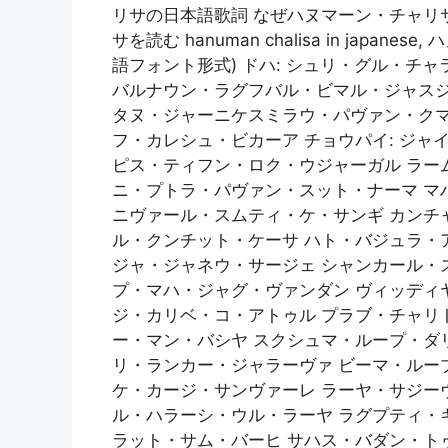
リサの日本語歌詞 なぜハヌマーン・チャリ
サを読む hanuman chalisa in japanes
語フォント形式) ドハ: シュリ・グル・チ
バルナウン・ラグフバル・ビマル・ジャスジ
タヌ・ジャーニケスミラウ・パヴァン・ク
フ・カレシュ・ビカーア チョウパイ: ジ
ピス・ティフン・ロク・ウジャーガル ラー
ニ・プトラ・パヴァン・スット・ナーマ マ
ニヴァール・スムティ・ケ・サンギ カンチ
ル・クンチット・ケーサ ハト・バジュラ・
ジャ・ジャネウ・サージェ シャンカール・
プ・マハ・ジャグ・ヴァンダン ヴィッディ
ジ・カリベ・コ・アトゥル プラブ・チャリ
ー・マン・バシヤ スクシュマ・ループ・ダ
リ・ランカー・ジャラーヴァ ビーマ・ルー
ケ・カージ・サンヴァーレ ラーヤ・サジー
ル・ハラーシ・ウル・ラーヤ ラグプティ・
ラット・サム・バーヒ サハス・バダン・ト