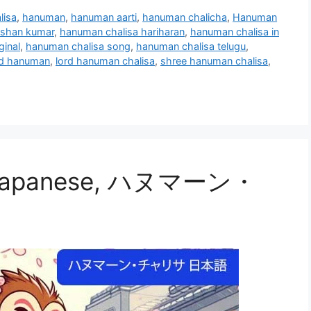
lisa
,
hanuman
,
hanuman aarti
,
hanuman chalicha
,
Hanuman
lshan kumar
,
hanuman chalisa hariharan
,
hanuman chalisa in
ginal
,
hanuman chalisa song
,
hanuman chalisa telugu
,
rd hanuman
,
lord hanuman chalisa
,
shree hanuman chalisa
,
in japanese, ハヌマーン・