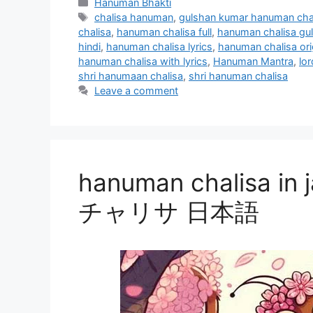
Categories
Hanuman Bhakti
Tags
chalisa hanuman
,
gulshan kumar hanuman cha
chalisa
,
hanuman chalisa full
,
hanuman chalisa gu
hindi
,
hanuman chalisa lyrics
,
hanuman chalisa ori
hanuman chalisa with lyrics
,
Hanuman Mantra
,
lo
shri hanumaan chalisa
,
shri hanuman chalisa
Leave a comment
hanuman chalisa 
チャリサ 日本語