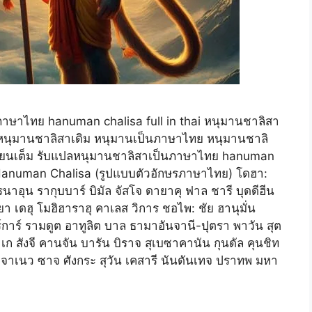
าษาไทย hanuman chalisa full in thai หนุมานชาลิสา
นุมานชาลิสาเดิม หนุมานเป็นภาษาไทย หนุมานชาลิ
ขียนเต็ม รับแปลหนุมานชาลิสาเป็นภาษาไทย hanuman
Hanuman Chalisa (รูปแบบตัวอักษรภาษาไทย) โดฮา:
รรนาอุน รากุบบาร์ บิมัล จัสโจ ดายาคุ ฟาล ชารี บุดดีฮีน
ทยา เดฮุ โมฮิฮาราฮุ คาเลส วิการ ชอไพ: ชัย ฮานุมั่น
การ์ รามดูต อาทูลิต บาล ธามาอันจานี-ปุตรา พาวัน สุต
ทิ เก สังจี คานจัน บารัน บิราจ สุเบซาคานัน กุนดัล คุนชิท
 จาเนว ซาจ ศังกระ สุวัน เคสารี นันดันเทจ ปราทพ มหา