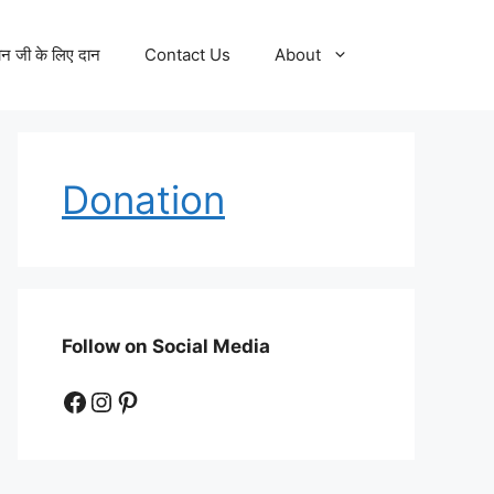
न जी के लिए दान
Contact Us
About
Donation
Follow on Social Media
Facebook
Instagram
Pinterest