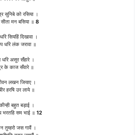
त्र सुनिबे को रसिया ।
 सीता मन बसिया ॥
8
ूप धरि सियहिं दिखावा ।
प धरि लंक जरावा ॥
 धरि असुर सँहारे ।
्र के काज सँवारे ॥
ीवन लखन जियाए ।
ुबीर हरषि उर लाये ॥
कीन्ही बहुत बड़ाई ।
िय भरतहि सम भाई ॥
12
 तुम्हरो जस गावैं ।