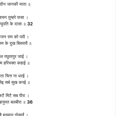
दीन जानकी माता ॥
ायन तुम्हरे पासा ।
रघुपति के दासा ॥
32
 भजन राम को पावै ।
 के दुख बिसरावै ॥
ल रघुवरपुर जाई ।
न्म हरिभक्त कहाई ॥
ता चित्त ना धरई ।
सेइ सर्ब सुख करई ॥
टै मिटै सब पीरा ।
ै हनुमत बलबीरा ॥
36
जै हनुमान गोसाईं ।