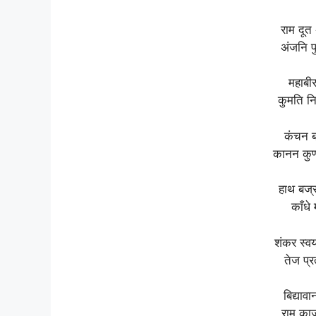
राम दूत
अंजनि प
महाबी
कुमति नि
कंचन ब
कानन कुण
हाथ बज्र
काँधे
शंकर स्व
तेज प्
बिद्याव
राम का