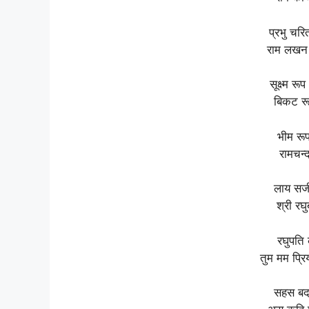
प्रभु चरि
राम लखन
सूक्ष्म र
बिकट रू
भीम रूप
रामचन्द
लाय सज
श्री रघ
रघुपति 
तुम मम प्र
सहस बदन