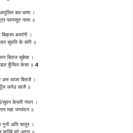
 अतुलित बल धामा ।
ुत्र पवनसुत नामा ॥
र बिक्रम बजरंगी ।
वार सुमति के संगी ॥
रन बिराज सुबेसा ।
्डल कुँचित केसा ॥
4
 अरु ध्वजा बिराजै ।
 मूँज जनेउ साजै ॥
यं/सुवन केसरी नंदन ।
रताप महा जगवंदन ॥
ान गुनी अति चातुर ।
ज करिबे को आतुर ॥