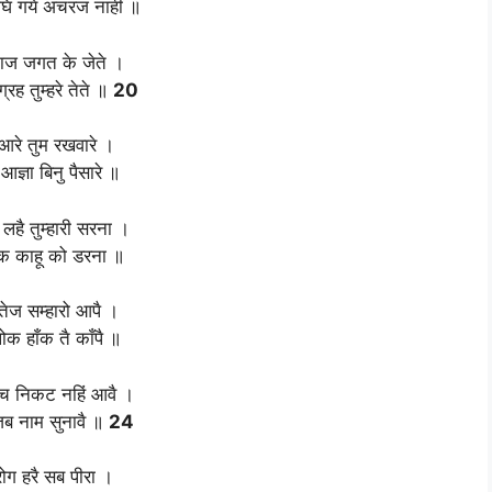
घि गये अचरज नाहीं ॥
 काज जगत के जेते ।
्रह तुम्हरे तेते ॥
20
ुआरे तुम रखवारे ।
आज्ञा बिनु पैसारे ॥
लहै तुम्हारी सरना ।
्षक काहू को डरना ॥
ेज सम्हारो आपै ।
लोक हाँक तै काँपै ॥
ाच निकट नहिं आवै ।
जब नाम सुनावै ॥
24
रोग हरै सब पीरा ।