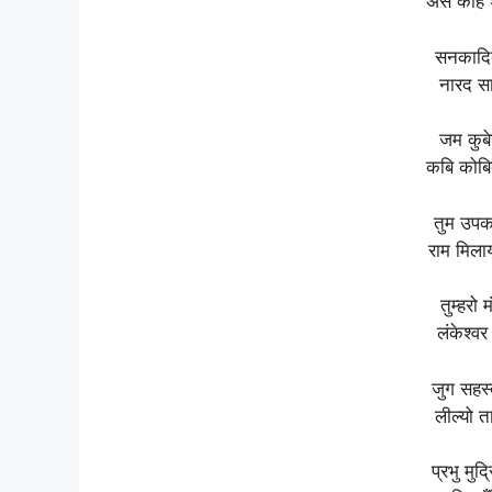
अस कहि श
सनकादिक
नारद स
जम कुबे
कबि कोबि
तुम उपका
राम मिला
तुम्हरो
लंकेश्व
जुग सहस्
लील्यो 
प्रभु मुद