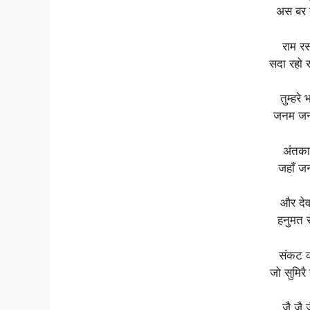
अस बर 
राम रस
सदा रहो 
तुम्हरे
जनम जनम
अंतका
जहाँ ज
और देव
हनुमत 
संकट क
जो सुमिर
जै जै 