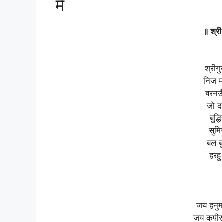
में
॥ श्र
श्रीग
निज मन
बरनउँ
जो द
बुद्
सुमि
बल बु
हरह
जय हनुम
जय कपीस