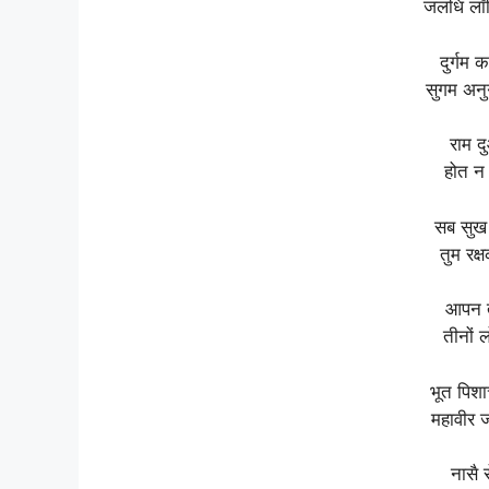
जलधि लाँ
दुर्गम
सुगम अनुग
राम द
होत न 
सब सुख 
तुम रक
आपन त
तीनों 
भूत पिश
महावीर 
नासै 