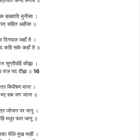
्रीपति कण्ठ लगावैं ॥
 ब्रह्मादि मुनीसा ।
ारद सहित अहीसा ॥
र दिगपाल जहाँ ते ।
द कहि सके कहाँ ते ॥
र सुग्रीवहिं कीह्ना ।
य राज पद दीह्ना ॥
16
 मंत्र बिभीषण माना ।
र भए सब जग जाना ॥
त्र जोजन पर भानु ।
ताहि मधुर फल जानू ॥
्रिका मेलि मुख माहीं ।