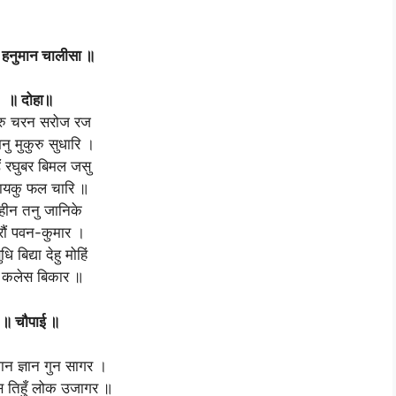
ी हनुमान चालीसा ॥
॥ दोहा॥
ुरु चरन सरोज रज
ु मुकुरु सुधारि ।
 रघुबर बिमल जसु
ायकु फल चारि ॥
धिहीन तनु जानिके
रौं पवन-कुमार ।
धि बिद्या देहु मोहिं
ु कलेस बिकार ॥
॥ चौपाई ॥
ान ज्ञान गुन सागर ।
 तिहुँ लोक उजागर ॥