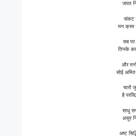
जपत नि
संकट त
मन क्रम 
सब पर 
तिनके क
और मनो
सोई अमित
चारों ज
है परस
साधु सन
असुर न
अष्ट सिद