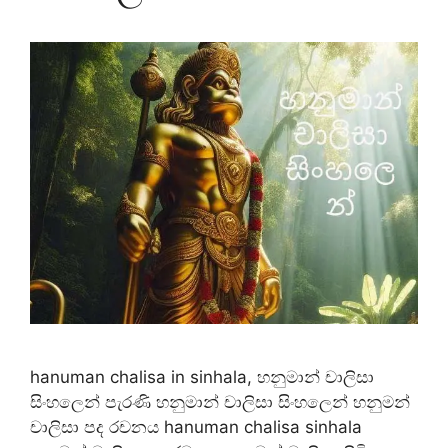
hanuman chalisa in sinhala, හනුමාන් චාලිසා
සිංහලෙන් පැරණි හනුමාන් චාලිසා සිංහලෙන් හනුමන්
චාලිසා පද රචනය hanuman chalisa sinhala