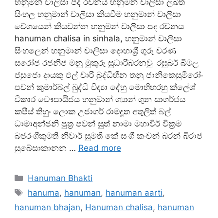
හනුමන් චාලිසා පද රචනය හනුමන් චාලිසා ලිඛිත
සිංහල හනුමාන් චාලිසා කියවීම හනුමාන් චාලිසා
වේගයෙන් කියවන්න හනුමන් චාලිසා පද රචනය
hanuman chalisa in sinhala, හනුමාන් චාලිසා
සිංහලෙන් හනුමාන් චාලිසා දොහාශ්‍රී ගුරු චරණ
සරෝජ රජනිජ මනු මුකුරු සුධාරිබරනවුං රඝුබර් බිමල
ජසුජො දායකු ඵල් චාරි බුද්ධිහීන තනු ජානිකෙසුමිරෝං
පවන් කුමාර්බල් බුද්ධි විද්‍යා දේහු මොහිහරහු ක්ලේශ්
විකාර චෞපායිජය හනුමාන් ග්‍යාන් ගුන සාගර්ජය
කපීස් තිහුං ලොක උජාගර් රාමදූත අතුලිත් බල්
ධාමාඅන්ජනි පුත්‍ර පවන් සුත් නාමා මහාවීර් වික්‍රම
බජරංගීකුමති නිවාර් සුමති කේ සංගී කංචන් බරන් බිරාජ
සුබේසාකානන …
Read more
Categories
Hanuman Bhakti
Tags
hanuma
,
hanuman
,
hanuman aarti
,
hanuman bhajan
,
Hanuman chalisa
,
hanuman