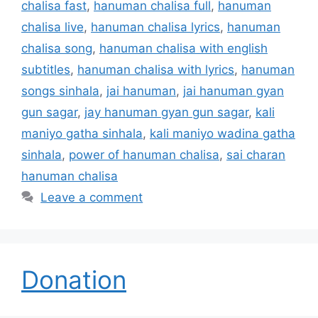
chalisa fast
,
hanuman chalisa full
,
hanuman
chalisa live
,
hanuman chalisa lyrics
,
hanuman
chalisa song
,
hanuman chalisa with english
subtitles
,
hanuman chalisa with lyrics
,
hanuman
songs sinhala
,
jai hanuman
,
jai hanuman gyan
gun sagar
,
jay hanuman gyan gun sagar
,
kali
maniyo gatha sinhala
,
kali maniyo wadina gatha
sinhala
,
power of hanuman chalisa
,
sai charan
hanuman chalisa
Leave a comment
Donation