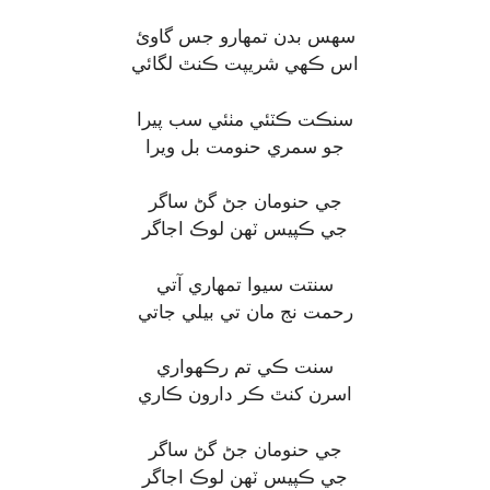
سهس بدن تمهارو جس گاوئ
اس ڪهي شريپت ڪنٿ لگائي
سنڪت ڪٽئي مٺئي سب پيرا
جو سمري حنومت بل ويرا
جي حنومان جڻ گڻ ساگر
جي ڪپيس ٽهن لوڪ اجاگر
سنتت سيوا تمهاري آتي
رحمت نج مان تي بيلي جاتي
سنت ڪي تم رڪهواري
اسرن کنٿ ڪر دارون ڪاري
جي حنومان جڻ گڻ ساگر
جي ڪپيس ٽهن لوڪ اجاگر