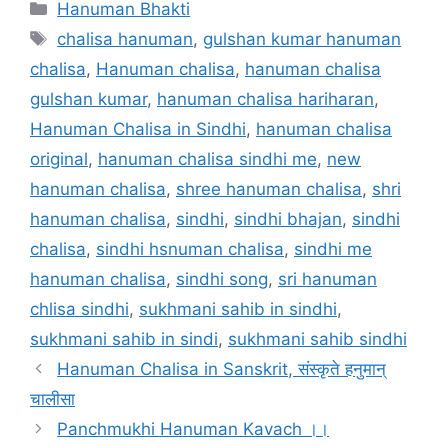
Categories
Hanuman Bhakti
Tags
chalisa hanuman
,
gulshan kumar hanuman
chalisa
,
Hanuman chalisa
,
hanuman chalisa
gulshan kumar
,
hanuman chalisa hariharan
,
Hanuman Chalisa in Sindhi
,
hanuman chalisa
original
,
hanuman chalisa sindhi me
,
new
hanuman chalisa
,
shree hanuman chalisa
,
shri
hanuman chalisa
,
sindhi
,
sindhi bhajan
,
sindhi
chalisa
,
sindhi hsnuman chalisa
,
sindhi me
hanuman chalisa
,
sindhi song
,
sri hanuman
chlisa sindhi
,
sukhmani sahib in sindhi
,
sukhmani sahib in sindi
,
sukhmani sahib sindhi
Hanuman Chalisa in Sanskrit, संस्कृते हनुमान्
चालीसा
Panchmukhi Hanuman Kavach ।।