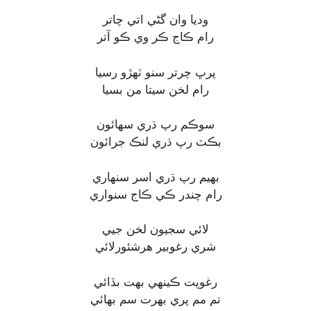
وديا وان گڻي اتي چاتر
رام ڪاج ڪر وي ڪو آتر
پرڀ چرتر سنو ٽهڙو رسيا
رام لخن سيتا من بسيا
سوڪم رپ ڌري سهائون
بڪٽ رپ ڌري لنڪ جرائون
بهيم رپ ڌري اسر سنهاري
رام چندر ڪي ڪاج سنواري
لائي سجيون لخن جيي
شري رغوبير هرشئورلائي
رغوپت ڪينهي بهت بڏائي
تم مم پري بهرت سم بھائي