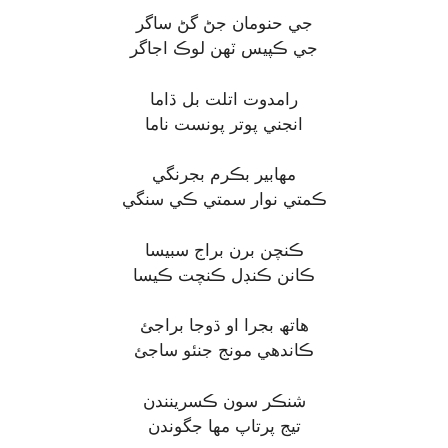
جي حنومان جڻ گڻ ساگر
جي ڪپيس ٽهن لوڪ اجاگر
رامدوت اتلت بل ڌاما
انجني پوتر پونست ناما
مهابير بڪرم بجرنگي
ڪمتي نوار سمتي ڪي سنگي
ڪنچن برن براج سبيسا
ڪانن ڪنڊل ڪنچت ڪيسا
هاتھ بجرا او ڌوجا براجئ
ڪاندھي مونج جنئو ساجئ
شنڪر سون ڪسرينندن
تيج پرتاپ مها جگوندن