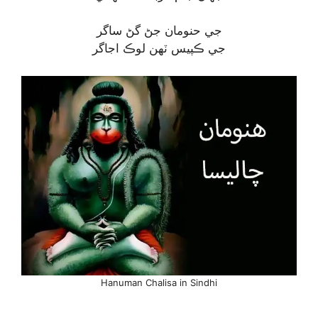
جي حنومان جڻ گڻ ساگر
جي ڪپيس ٽهن لوڪ اجاگر
Hanuman Chalisa in Sindhi