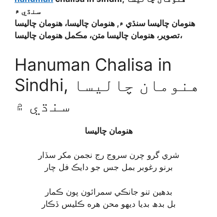
سنڌي ۾
هنومان چاليسا سنڌي ۾, هنومان چاليسا، هنومان چاليسا
تصوير، هنومان چاليسا متن، مڪمل هنومان چاليسا،
Hanuman Chalisa in
Sindhi, هنومان چاليسا
سنڌي ۾
هنومان چاليسا
شري گرو چرن سروج رج نجمن مکر سڏار
برنو رغوبر بمل جس جو دايڪ فل چار
بدھين تنو جانڪي سمرائون پون ڪمار
بل بدھ بديا ديهو محن هره ڪليس ڏڪار