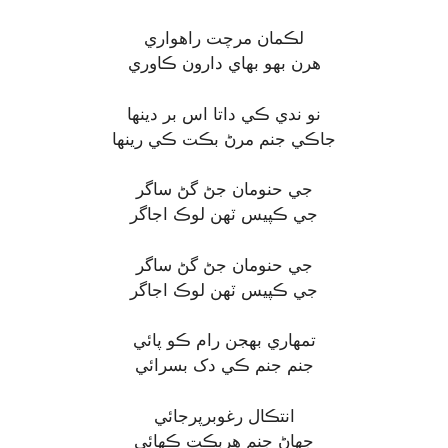
لڪمان مرچت راهواري
هرن بهو بهاي دارون ڪاوري
نو ندي ڪي داتا اس بر دينها
جاڪي جنم مرڻ بڪت ڪي رينها
جي حنومان جڻ گڻ ساگر
جي ڪپيس ٽهن لوڪ اجاگر
جي حنومان جڻ گڻ ساگر
جي ڪپيس ٽهن لوڪ اجاگر
تمهاري بهجن رام ڪو پائي
جنم جنم ڪي دک بسرائي
انتڪال رغوبرپرجائي
جهاڻ جنم هربڪت ڪهائي