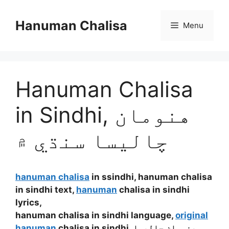
Skip
to
Hanuman Chalisa
Menu
content
Hanuman Chalisa
in Sindhi, هنومان
چاليسا سنڌي ۾
hanuman chalisa
in ssindhi, hanuman chalisa
in sindhi text,
hanuman
chalisa in sindhi
lyrics,
hanuman chalisa in sindhi language,
original
hanuman
chalisa in sindhi, هنومان چاليسا