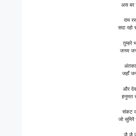
अस बर 
राम रस
सदा रहो 
तुम्हरे
जनम जनम
अंतका
जहाँ ज
और देव
हनुमत 
संकट क
जो सुमिर
जै जै 