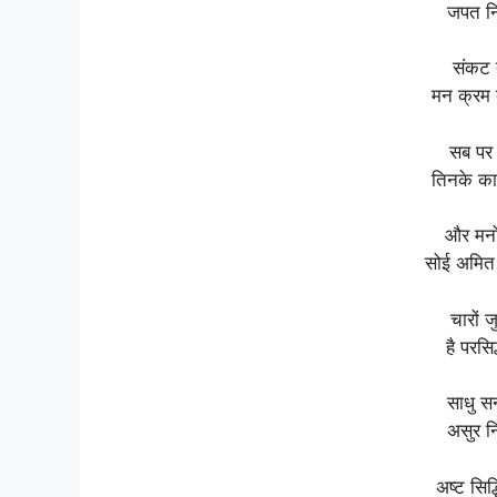
जपत नि
संकट त
मन क्रम 
सब पर 
तिनके क
और मनो
सोई अमित
चारों ज
है परस
साधु सन
असुर न
अष्ट सिद