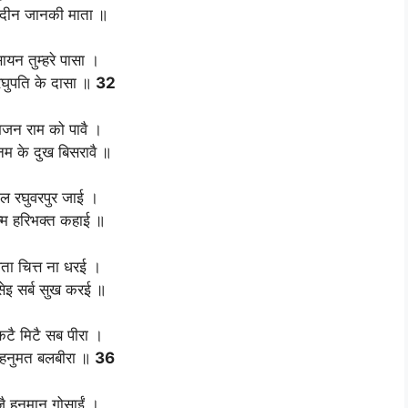
दीन जानकी माता ॥
ायन तुम्हरे पासा ।
रघुपति के दासा ॥
32
 भजन राम को पावै ।
 के दुख बिसरावै ॥
ल रघुवरपुर जाई ।
न्म हरिभक्त कहाई ॥
ता चित्त ना धरई ।
सेइ सर्ब सुख करई ॥
टै मिटै सब पीरा ।
ै हनुमत बलबीरा ॥
36
जै हनुमान गोसाईं ।