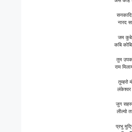
अस कहि श
सनकादिक
नारद स
जम कुबे
कबि कोबि
तुम उपका
राम मिला
तुम्हरो
लंकेश्व
जुग सहस्
लील्यो 
प्रभु मुद