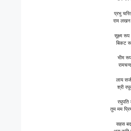
प्रभु चरि
राम लखन
सूक्ष्म र
बिकट रू
भीम रूप
रामचन्द
लाय सज
श्री रघ
रघुपति 
तुम मम प्र
सहस बदन