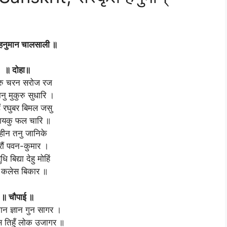
 हनुमान चालसाली ॥
॥ दोहा॥
ुरु चरन सरोज रज
ु मुकुरु सुधारि ।
 रघुबर बिमल जसु
ायकु फल चारि ॥
धिहीन तनु जानिके
रौं पवन-कुमार ।
धि बिद्या देहु मोहिं
ु कलेस बिकार ॥
॥ चौपाई ॥
ान ज्ञान गुन सागर ।
 तिहुँ लोक उजागर ॥