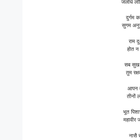
जलधि लाँ
दुर्गम
सुगम अनुग
राम द
होत न 
सब सुख 
तुम रक
आपन त
तीनों 
भूत पिश
महावीर 
नासै 