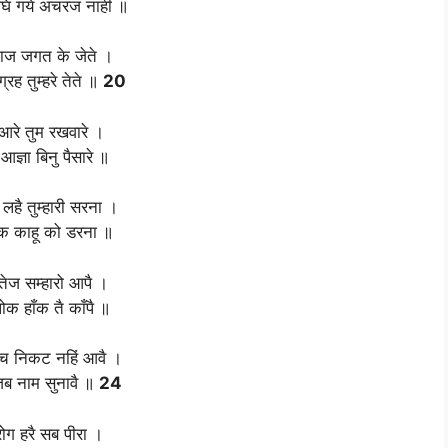
घि गये अचरज नाहीं ॥
 काज जगत के जेते ।
्रह तुम्हरे तेते ॥
20
ुआरे तुम रखवारे ।
आज्ञा बिनु पैसारे ॥
लहै तुम्हारी सरना ।
्षक काहू को डरना ॥
ेज सम्हारो आपै ।
लोक हाँक तै काँपै ॥
ाच निकट नहिं आवै ।
जब नाम सुनावै ॥
24
रोग हरै सब पीरा ।