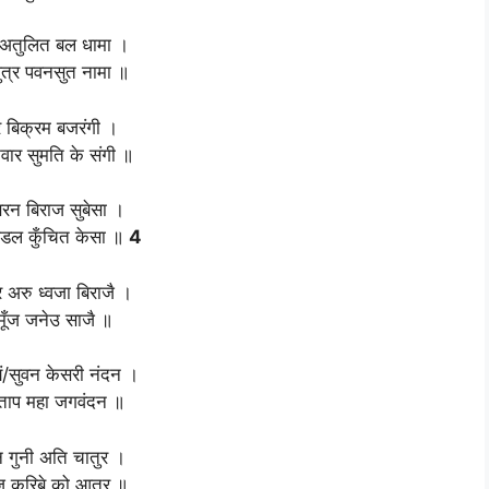
 अतुलित बल धामा ।
ुत्र पवनसुत नामा ॥
र बिक्रम बजरंगी ।
वार सुमति के संगी ॥
रन बिराज सुबेसा ।
्डल कुँचित केसा ॥
4
 अरु ध्वजा बिराजै ।
 मूँज जनेउ साजै ॥
यं/सुवन केसरी नंदन ।
रताप महा जगवंदन ॥
ान गुनी अति चातुर ।
ज करिबे को आतुर ॥