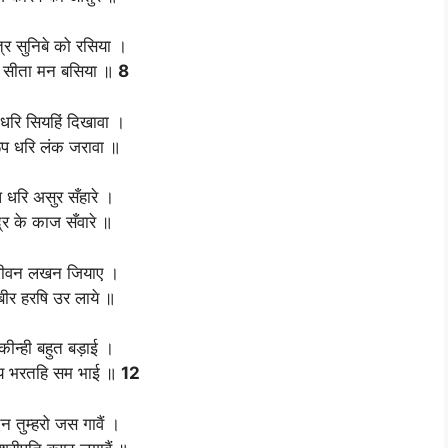
त्र सुनिबे को रसिया ।
 सीता मन बसिया ॥
8
ूप धरि सियहिं दिखावा ।
प धरि लंक जरावा ॥
 धरि असुर सँहारे ।
्र के काज सँवारे ॥
ीवन लखन जियाए ।
ुबीर हरषि उर लाये ॥
कीन्ही बहुत बड़ाई ।
िय भरतहि सम भाई ॥
12
 तुम्हरो जस गावैं ।