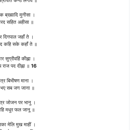
्रीपति कण्ठ लगावैं ॥
 ब्रह्मादि मुनीसा ।
ारद सहित अहीसा ॥
र दिगपाल जहाँ ते ।
द कहि सके कहाँ ते ॥
र सुग्रीवहिं कीह्ना ।
य राज पद दीह्ना ॥
16
 मंत्र बिभीषण माना ।
र भए सब जग जाना ॥
त्र जोजन पर भानु ।
ताहि मधुर फल जानू ॥
्रिका मेलि मुख माहीं ।