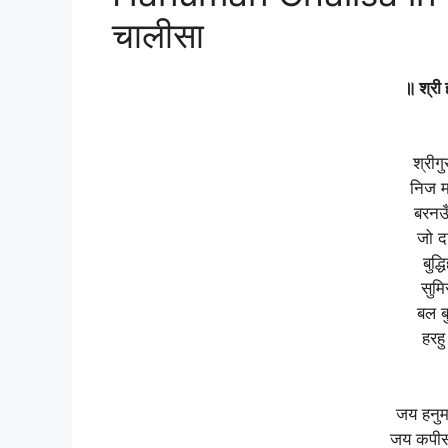
चालीसा
॥ श्री
श्रीग
निज मन
बरनउँ
जो द
बुद्
सुमि
बल बु
हरह
जय हनुम
जय कपीस