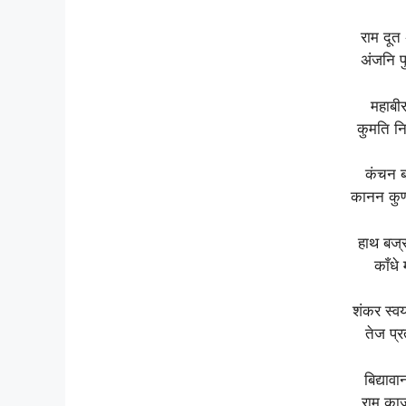
राम दूत
अंजनि प
महाबी
कुमति नि
कंचन ब
कानन कुण
हाथ बज्र
काँधे
शंकर स्व
तेज प्
बिद्याव
राम का