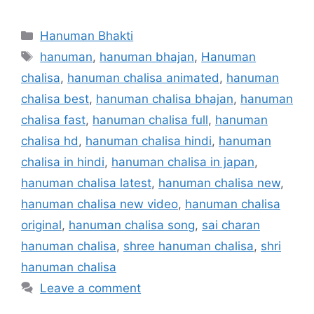
Categories
Hanuman Bhakti
Tags
hanuman
,
hanuman bhajan
,
Hanuman
chalisa
,
hanuman chalisa animated
,
hanuman
chalisa best
,
hanuman chalisa bhajan
,
hanuman
chalisa fast
,
hanuman chalisa full
,
hanuman
chalisa hd
,
hanuman chalisa hindi
,
hanuman
chalisa in hindi
,
hanuman chalisa in japan
,
hanuman chalisa latest
,
hanuman chalisa new
,
hanuman chalisa new video
,
hanuman chalisa
original
,
hanuman chalisa song
,
sai charan
hanuman chalisa
,
shree hanuman chalisa
,
shri
hanuman chalisa
Leave a comment