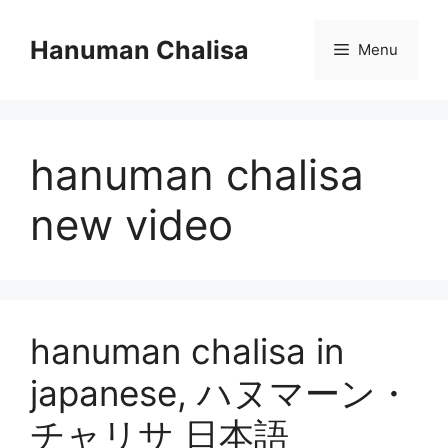
Skip
to
Hanuman Chalisa
Menu
content
hanuman chalisa
new video
hanuman chalisa in
japanese, ハヌマーン・
チャリサ 日本語