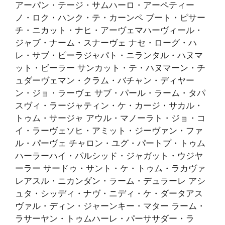
アーパン・テージ・サムハーロ・アーペティー
ノ・ロク・ハンク・テ・カーンペ ブート・ピサー
チ・ニカット・ナヒ・アーヴェマハーヴィール・
ジャブ・ナーム・スナーヴェ ナセ・ローグ・ハ
レ・サブ・ピーラジャパト・ニランタル・ハヌマ
ット・ビーラー サンカット・テ・ハヌマーン・チ
ュダーヴェマン・クラム・バチャン・ディヤー
ン・ジョ・ラーヴェ サブ・パール・ラーム・タパ
スヴィ・ラージャティン・ケ・カージ・サカル・
トゥム・サージャ アウル・マノーラト・ジョ・コ
イ・ラーヴェソヒ・アミット・ジーヴァン・ファ
ル・パーヴェ チャロン・ユグ・パートプ・トゥム
ハーラーハイ・パルシッド・ジャガット・ウジヤ
ーラー サードゥ・サント・ケ・トゥム・ラカヴァ
レアスル・ニカンダン・ラーム・デュラーレ アシ
ュタ・シッディ・ナヴ・ニディ・ケ・ダータアス
ヴァル・ディン・ジャーンキー・マター ラーム・
ラサーヤン・トゥムハーレ・パーササダー・ラ