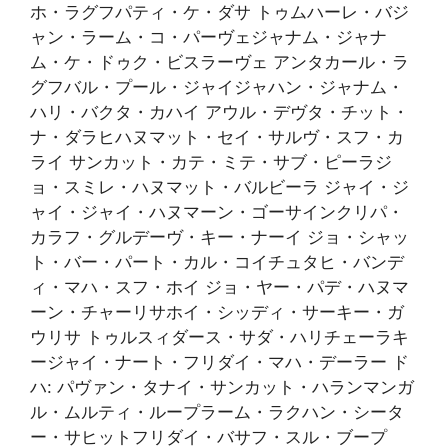
ホ・ラグフパティ・ケ・ダサ トゥムハーレ・バジ
ャン・ラーム・コ・パーヴェジャナム・ジャナ
ム・ケ・ドゥク・ビスラーヴェ アンタカール・ラ
グフバル・プール・ジャイジャハン・ジャナム・
ハリ・バクタ・カハイ アウル・デヴタ・チット・
ナ・ダラヒハヌマット・セイ・サルヴ・スフ・カ
ライ サンカット・カテ・ミテ・サブ・ピーラジ
ョ・スミレ・ハヌマット・バルビーラ ジャイ・ジ
ャイ・ジャイ・ハヌマーン・ゴーサインクリパ・
カラフ・グルデーヴ・キー・ナーイ ジョ・シャッ
ト・バー・パート・カル・コイチュタヒ・バンデ
ィ・マハ・スフ・ホイ ジョ・ヤー・パデ・ハヌマ
ーン・チャーリサホイ・シッディ・サーキー・ガ
ウリサ トゥルスィダース・サダ・ハリチェーラキ
ージャイ・ナート・フリダイ・マハ・デーラー ド
ハ: パヴァン・タナイ・サンカット・ハランマンガ
ル・ムルティ・ループラーム・ラクハン・シータ
ー・サヒットフリダイ・バサフ・スル・ブープ