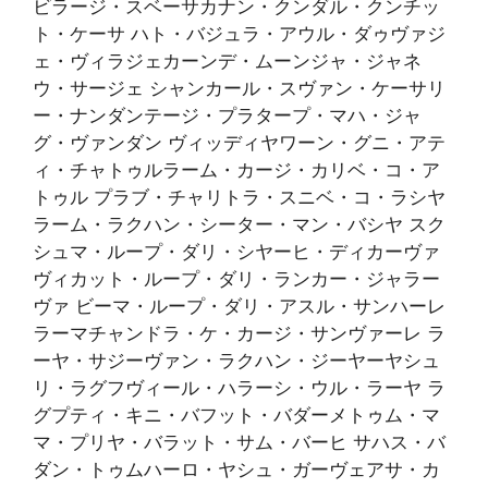
ビラージ・スベーサカナン・クンダル・クンチッ
ト・ケーサ ハト・バジュラ・アウル・ダゥヴァジ
ェ・ヴィラジェカーンデ・ムーンジャ・ジャネ
ウ・サージェ シャンカール・スヴァン・ケーサリ
ー・ナンダンテージ・プラタープ・マハ・ジャ
グ・ヴァンダン ヴィッディヤワーン・グニ・アテ
ィ・チャトゥルラーム・カージ・カリベ・コ・ア
トゥル プラブ・チャリトラ・スニベ・コ・ラシヤ
ラーム・ラクハン・シーター・マン・バシヤ スク
シュマ・ループ・ダリ・シヤーヒ・ディカーヴァ
ヴィカット・ループ・ダリ・ランカー・ジャラー
ヴァ ビーマ・ループ・ダリ・アスル・サンハーレ
ラーマチャンドラ・ケ・カージ・サンヴァーレ ラ
ーヤ・サジーヴァン・ラクハン・ジーヤーヤシュ
リ・ラグフヴィール・ハラーシ・ウル・ラーヤ ラ
グプティ・キニ・バフット・バダーメトゥム・マ
マ・プリヤ・バラット・サム・バーヒ サハス・バ
ダン・トゥムハーロ・ヤシュ・ガーヴェアサ・カ