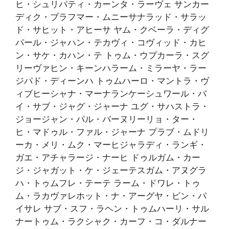
ヒ・シュリパティ・カーンタ・ラーヴェ サンカー
ディク・ブラフマー・ムニーサナラッド・サラッ
ド・サヒット・アヒーサ ヤム・クベーラ・ディグ
パール・ジャハン・テカヴィ・コヴィッド・カヒ
ン・サケ・カハン・テ トゥム・ウプカーラ・スグ
リーヴァヒン・キーンハラーム・ミラーヤ・ラー
ジパド・ディーンハ トゥムハーロ・マントラ・ヴ
ィブヒーシャナ・マーナランケーシュワール・バ
イ・サブ・ジャグ・ジャーナ ユグ・サハストラ・
ジョージャン・パル・バーヌリーリョ・ター・
ヒ・マドゥル・ファル・ジャーナ プラブ・ムドリ
ーカ・メリ・ムク・マーヒジャラディ・ランギ・
ガエ・アチャラージ・ナーヒ ドゥルガム・カー
ジ・ジャガット・ケ・ジェーテスガム・アヌグラ
ハ・トゥムフレ・テーテ ラーム・ドワレ・トゥ
ム・ラカヴァレホット・ナ・アーグヤ・ビン・パ
イサレ サブ・スフ・ラヘン・トゥムハーリ・サル
ナートゥム・ラクシャク・カーフ・コ・ダルナー