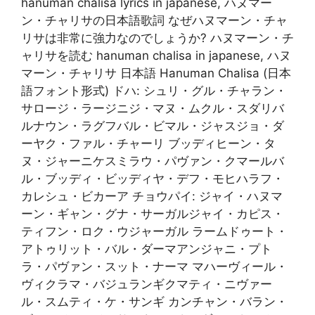
hanuman chalisa lyrics in japanese, ハヌマー
ン・チャリサの日本語歌詞 なぜハヌマーン・チャ
リサは非常に強力なのでしょうか? ハヌマーン・チ
ャリサを読む hanuman chalisa in japanese, ハヌ
マーン・チャリサ 日本語 Hanuman Chalisa (日本
語フォント形式) ドハ: シュリ・グル・チャラン・
サロージ・ラージニジ・マヌ・ムクル・スダリバ
ルナウン・ラグフバル・ビマル・ジャスジョ・ダ
ーヤク・ファル・チャーリ ブッディヒーン・タ
ヌ・ジャーニケスミラウ・パヴァン・クマールバ
ル・ブッディ・ビッディヤ・デフ・モヒハラフ・
カレシュ・ビカーア チョウパイ: ジャイ・ハヌマ
ーン・ギャン・グナ・サーガルジャイ・カピス・
ティフン・ロク・ウジャーガル ラームドゥート・
アトゥリット・バル・ダーマアンジャニ・プト
ラ・パヴァン・スット・ナーマ マハーヴィール・
ヴィクラマ・バジュランギクマティ・ニヴァー
ル・スムティ・ケ・サンギ カンチャン・バラン・