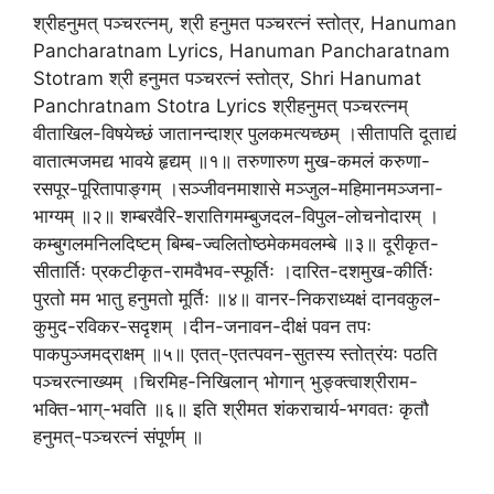
श्रीहनुमत् पञ्चरत्नम्, श्री हनुमत पञ्चरत्नं स्तोत्र, Hanuman
Pancharatnam Lyrics, Hanuman Pancharatnam
Stotram श्री हनुमत पञ्चरत्नं स्तोत्र, Shri Hanumat
Panchratnam Stotra Lyrics श्रीहनुमत् पञ्चरत्नम्
वीताखिल-विषयेच्छं जातानन्दाश्र पुलकमत्यच्छम् ।सीतापति दूताद्यं
वातात्मजमद्य भावये हृद्यम् ॥१॥ तरुणारुण मुख-कमलं करुणा-
रसपूर-पूरितापाङ्गम् ।सञ्जीवनमाशासे मञ्जुल-महिमानमञ्जना-
भाग्यम् ॥२॥ शम्बरवैरि-शरातिगमम्बुजदल-विपुल-लोचनोदारम् ।
कम्बुगलमनिलदिष्टम् बिम्ब-ज्वलितोष्ठमेकमवलम्बे ॥३॥ दूरीकृत-
सीतार्तिः प्रकटीकृत-रामवैभव-स्फूर्तिः ।दारित-दशमुख-कीर्तिः
पुरतो मम भातु हनुमतो मूर्तिः ॥४॥ वानर-निकराध्यक्षं दानवकुल-
कुमुद-रविकर-सदृशम् ।दीन-जनावन-दीक्षं पवन तपः
पाकपुञ्जमद्राक्षम् ॥५॥ एतत्-एतत्पवन-सुतस्य स्तोत्रंयः पठति
पञ्चरत्नाख्यम् ।चिरमिह-निखिलान् भोगान् भुङ्क्त्वाश्रीराम-
भक्ति-भाग्-भवति ॥६॥ इति श्रीमत शंकराचार्य-भगवतः कृतौ
हनुमत्-पञ्चरत्नं संपूर्णम् ॥