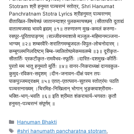
Stotram श्री हनुमत पञ्चरत्नं स्तोत्र, Shri Hanumat
Panchratnam Stotra Lyrics श्रीहनुमत् पञ्चरत्नम्
वीताखिल-विषयेच्छं जातानन्दाश्र पुलकमत्यच्छम् ।सीतापति दूताद्यं
वातात्मजमद्य भावये हृद्यम् ॥१॥ तरुणारुण मुख-कमलं करुणा-
रसपूर-पूरितापाङ्गम् ।सञ्जीवनमाशासे मञ्जुल-महिमानमञ्जना-
भाग्यम् ॥२॥ शम्बरवैरि-शरातिगमम्बुजदल-विपुल-लोचनोदारम् ।
कम्बुगलमनिलदिष्टम् बिम्ब-ज्वलितोष्ठमेकमवलम्बे ॥३॥ दूरीकृत-
सीतार्तिः प्रकटीकृत-रामवैभव-स्फूर्तिः ।दारित-दशमुख-कीर्तिः
पुरतो मम भातु हनुमतो मूर्तिः ॥४॥ वानर-निकराध्यक्षं दानवकुल-
कुमुद-रविकर-सदृशम् ।दीन-जनावन-दीक्षं पवन तपः
पाकपुञ्जमद्राक्षम् ॥५॥ एतत्-एतत्पवन-सुतस्य स्तोत्रंयः पठति
पञ्चरत्नाख्यम् ।चिरमिह-निखिलान् भोगान् भुङ्क्त्वाश्रीराम-
भक्ति-भाग्-भवति ॥६॥ इति श्रीमत शंकराचार्य-भगवतः कृतौ
हनुमत्-पञ्चरत्नं संपूर्णम् ॥
Categories
Hanuman Bhakti
Tags
#shri hanumath pancharatna stotram
,