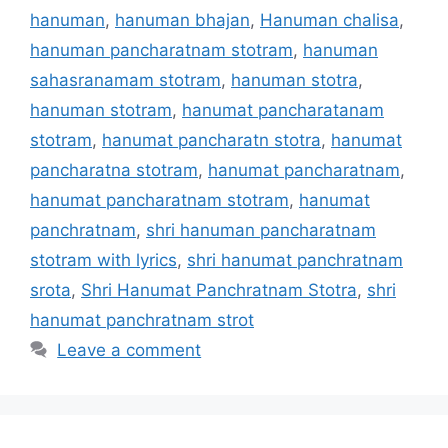
hanuman
,
hanuman bhajan
,
Hanuman chalisa
,
hanuman pancharatnam stotram
,
hanuman
sahasranamam stotram
,
hanuman stotra
,
hanuman stotram
,
hanumat pancharatanam
stotram
,
hanumat pancharatn stotra
,
hanumat
pancharatna stotram
,
hanumat pancharatnam
,
hanumat pancharatnam stotram
,
hanumat
panchratnam
,
shri hanuman pancharatnam
stotram with lyrics
,
shri hanumat panchratnam
srota
,
Shri Hanumat Panchratnam Stotra
,
shri
hanumat panchratnam strot
Leave a comment