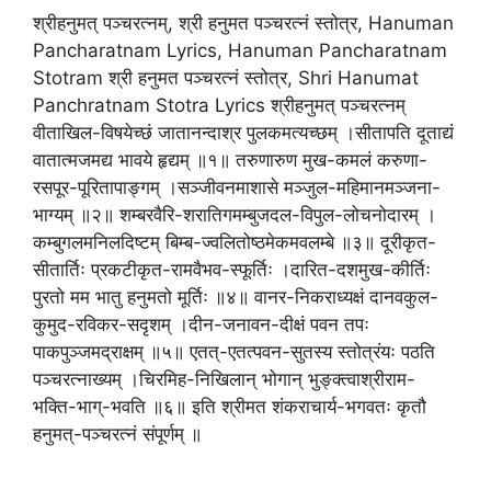
श्रीहनुमत् पञ्चरत्नम्, श्री हनुमत पञ्चरत्नं स्तोत्र, Hanuman
Pancharatnam Lyrics, Hanuman Pancharatnam
Stotram श्री हनुमत पञ्चरत्नं स्तोत्र, Shri Hanumat
Panchratnam Stotra Lyrics श्रीहनुमत् पञ्चरत्नम्
वीताखिल-विषयेच्छं जातानन्दाश्र पुलकमत्यच्छम् ।सीतापति दूताद्यं
वातात्मजमद्य भावये हृद्यम् ॥१॥ तरुणारुण मुख-कमलं करुणा-
रसपूर-पूरितापाङ्गम् ।सञ्जीवनमाशासे मञ्जुल-महिमानमञ्जना-
भाग्यम् ॥२॥ शम्बरवैरि-शरातिगमम्बुजदल-विपुल-लोचनोदारम् ।
कम्बुगलमनिलदिष्टम् बिम्ब-ज्वलितोष्ठमेकमवलम्बे ॥३॥ दूरीकृत-
सीतार्तिः प्रकटीकृत-रामवैभव-स्फूर्तिः ।दारित-दशमुख-कीर्तिः
पुरतो मम भातु हनुमतो मूर्तिः ॥४॥ वानर-निकराध्यक्षं दानवकुल-
कुमुद-रविकर-सदृशम् ।दीन-जनावन-दीक्षं पवन तपः
पाकपुञ्जमद्राक्षम् ॥५॥ एतत्-एतत्पवन-सुतस्य स्तोत्रंयः पठति
पञ्चरत्नाख्यम् ।चिरमिह-निखिलान् भोगान् भुङ्क्त्वाश्रीराम-
भक्ति-भाग्-भवति ॥६॥ इति श्रीमत शंकराचार्य-भगवतः कृतौ
हनुमत्-पञ्चरत्नं संपूर्णम् ॥