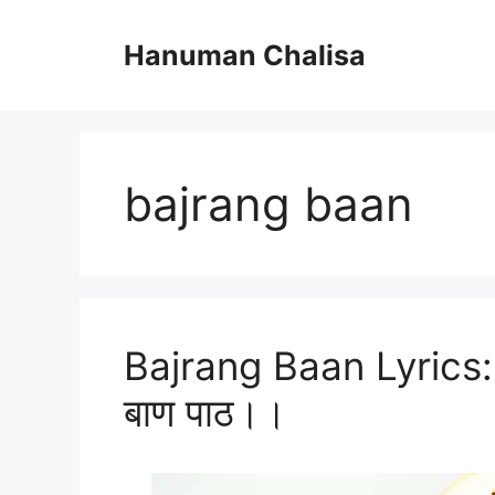
Skip
to
Hanuman Chalisa
content
bajrang baan
Bajrang Baan Lyrics: 
बाण पाठ।।