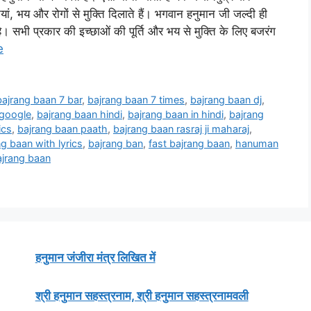
नियां, भय और रोगों से मुक्ति दिलाते हैं। भगवान हनुमान जी जल्दी ही
है। सभी प्रकार की इच्छाओं की पूर्ति और भय से मुक्ति के लिए बजरंग
e
bajrang baan 7 bar
,
bajrang baan 7 times
,
bajrang baan dj
,
 google
,
bajrang baan hindi
,
bajrang baan in hindi
,
bajrang
ics
,
bajrang baan paath
,
bajrang baan rasraj ji maharaj
,
g baan with lyrics
,
bajrang ban
,
fast bajrang baan
,
hanuman
ajrang baan
हनुमान जंजीरा मंत्र लिखित में
श्री हनुमान सहस्त्रनाम, श्री हनुमान सहस्त्रनामवली