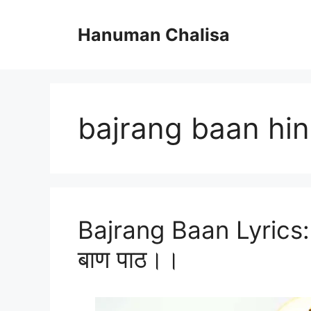
Skip
to
Hanuman Chalisa
content
bajrang baan hin
Bajrang Baan Lyrics: 
बाण पाठ।।