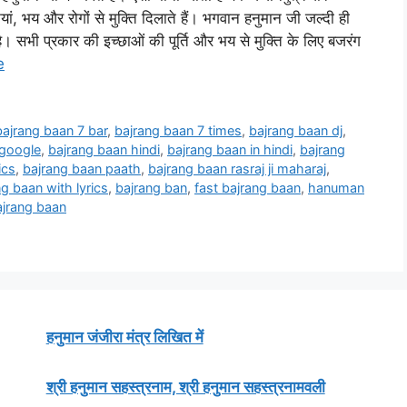
नियां, भय और रोगों से मुक्ति दिलाते हैं। भगवान हनुमान जी जल्दी ही
है। सभी प्रकार की इच्छाओं की पूर्ति और भय से मुक्ति के लिए बजरंग
e
bajrang baan 7 bar
,
bajrang baan 7 times
,
bajrang baan dj
,
 google
,
bajrang baan hindi
,
bajrang baan in hindi
,
bajrang
ics
,
bajrang baan paath
,
bajrang baan rasraj ji maharaj
,
g baan with lyrics
,
bajrang ban
,
fast bajrang baan
,
hanuman
ajrang baan
हनुमान जंजीरा मंत्र लिखित में
श्री हनुमान सहस्त्रनाम, श्री हनुमान सहस्त्रनामवली