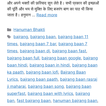
और अपने भक्तों की फ़रियाद सुन लेते है। सभी प्रकार की इच्छाओं
की पूर्ति और भय से मुक्ति के लिए बजरंग बाण का पाठ भी किया
जाता है। हनुमान …
Read more
Categories
Hanuman Bhakti
Tags
bajrang
,
bajrang baan
,
bajrang baan 11
times
,
bajrang baan 7 bar
,
bajrang baan 7
times
,
bajrang baan dj
,
bajrang baan fast
,
bajrang baan full
,
bajrang baan google
,
bajrang
baan hindi
,
bajrang baan in hindi
,
bajrang baan
ka paath
,
bajrang baan lofi
,
Bajrang Baan
Lyrics
,
bajrang baan paath
,
bajrang baan rasraj
ji maharaj
,
bajrang baan song
,
bajrang baan
superfast
,
bajrang baan with lyrics
,
bajrang
ban
,
fast bajrang baan
,
hanuman bajrang baan
,