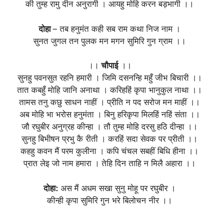
की तुम्ह रामु दीन अनुरागी । आयहु मोहि करन बड़भागी ।।
दोहा
– तब हनुमंत कही सब राम कथा निज नाम ।
सुनत जुगल तन पुलक मन मगन सुमिरि गुन ग्राम ।।
।।
चौपाई
।।
सुनहु पवनसुत रहनि हमारी । जिमि दसनन्हि महुँ जीभ बिचारी ।।
तात कबहुँ मोहि जानि अनाथा । करिहहिं कृपा भानुकुल नाथा ।।
तामस तनु कछु साधन नाहीं । प्रीति न पद सरोज मन माहीं ।।
अब मोहि भा भरोस हनुमंता । बिनु हरिकृपा मिलहिं नहिं संता ।।
जौ रघुबीर अनुग्रह कीन्हा । तौ तुम्ह मोहि दरसु हठि दीन्हा ।।
सुनहु बिभीषन प्रभु कै रीती । करहिं सदा सेवक पर प्रीती ।।
कहहु कवन मैं परम कुलीना । कपि चंचल सबहीं बिधि हीना ।।
प्रात लेइ जो नाम हमारा । तेहि दिन ताहि न मिलै अहारा ।।
दोहा:
अस मैं अधम सखा सुनु मोहू पर रघुबीर ।
कीन्ही कृपा सुमिरि गुन भरे बिलोचन नीर ।।