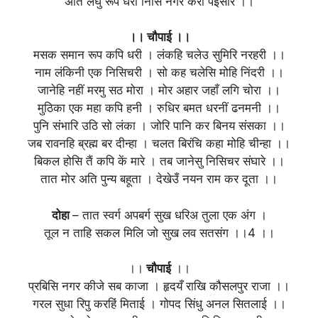
अति लघु रूप धरौं निसि नगर करौं पइसार ।।
।। चौपाई ।।
मसक समान रूप कपि धरी । लंकहि चलेउ सुमिरि नरहरी ।।
नाम लंकिनी एक निसिचरी । सो कह चलेसि मोहि निंदरी ।।
जानेहि नहीं मरमु सठ मोरा । मोर अहार जहाँ लगि चोरा ।।
मुठिका एक महा कपि हनी । रुधिर बमत धरनीं ढनमनी ।।
पुनि संभारि उठि सो लंका । जोरि पानि कर बिनय संसका ।।
जब रावनहि ब्रह्म बर दीन्हा । चलत बिरंचि कहा मोहि चीन्हा ।।
बिकल होसि तैं कपि कें मारे । तब जानेसु निसिचर संघारे ।।
तात मोर अति पुन्य बहूता । देखेउँ नयन राम कर दूता ।।
दोहा
– तात स्वर्ग अपबर्ग सुख धरिअ तुला एक अंग ।
तूल न ताहि सकल मिलि जो सुख लव सतसंग ।।4 ।।
।।
चौपाई
।।
प्रबिसि नगर कीजे सब काजा । हृदयँ राखि कौसलपुर राजा ।।
गरल सुधा रिपु करहिं मिताई । गोपद सिंधु अनल सितलाई ।।