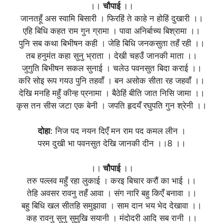
।।
चौपाई
।।
जानतहूँ अस स्वामि बिसारी । फिरहिं ते काहे न होहिं दुखारी ।।
एहि बिधि कहत राम गुन ग्रामा । पावा अनिर्बाच्य बिश्रामा ।।
पुनि सब कथा बिभीषन कही । जेहि बिधि जनकसुता तहँ रही ।।
तब हनुमंत कहा सुनु भ्राता । देखी चहउँ जानकी माता ।।
जुगुति बिभीषन सकल सुनाई । चलेउ पवनसुत बिदा कराई ।।
करि सोइ रूप गयउ पुनि तहवाँ । बन असोक सीता रह जहवाँ ।।
देखि मनहि महुँ कीन्ह प्रनामा । बैठेहिं बीति जात निसि जामा ।।
कृस तन सीस जटा एक बेनी । जपति हृदयँ रघुपति गुन श्रेनी ।।
दोहा
: निज पद नयन दिएँ मन राम पद कमल लीन ।
परम दुखी भा पवनसुत देखि जानकी दीन ।।8 ।।
।।
चौपाई
।।
तरु पल्लव महुँ रहा लुकाई । करइ बिचार करौं का भाई ।।
तेहि अवसर रावनु तहँ आवा । संग नारि बहु किएँ बनावा ।।
बहु बिधि खल सीतहि समुझावा । साम दान भय भेद देखावा ।।
कह रावनु सुनु सुमुखि सयानी । मंदोदरी आदि सब रानी ।।