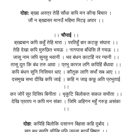
दोहा:
ब्रह्म अस्त्र तेहिं साँधा कपि मन कीन्ह बिचार ।
जौं न ब्रह्मसर मानउँ महिमा मिटइ अपार ।।
।।
चौपाई
।।
ब्रह्मबान कपि कहुँ तेहि मारा । परतिहुँ बार कटकु संघारा ।।
तेहि देखा कपि मुरुछित भयऊ । नागपास बाँधेसि लै गयऊ ।।
जासु नाम जपि सुनहु भवानी । भव बंधन काटहिं नर ग्यानी ।।
तासु दूत कि बंध तरु आवा । प्रभु कारज लगि कपिहिं बँधावा ।।
कपि बंधन सुनि निसिचर धाए । कौतुक लागि सभाँ सब आए ।।
दसमुख सभा दीखि कपि जाई । कहि न जाइ कछु अति प्रभुताई
।।
कर जोरें सुर दिसिप बिनीता । भृकुटि बिलोकत सकल सभीता ।।
देखि प्रताप न कपि मन संका । जिमि अहिगन महुँ गरुड़ असंका
।।
दोहा
: कपिहि बिलोकि दसानन बिहसा कहि दुर्बाद ।
सुत बध सुरति कीन्हि पुनि उपजा हृदयँ बिषाद ।।