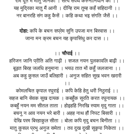
राम दूत मैं मातु जानकी । सत्य सपथ करुनानिधान की ।।
यह मुद्रिका मातु मैं आनी । दीन्हि राम तुम्ह कहँ सहिदानी ।।
नर बानरहि संग कहु कैसें । कहि कथा भइ संगति जैसें ।।
दोहा:
कपि के बचन सप्रेम सुनि उपजा मन बिस्वास ।।
जाना मन क्रम बचन यह कृपासिंधु कर दास ।।
।।
चौपाई
।।
हरिजन जानि प्रीति अति गाढ़ी । सजल नयन पुलकावलि बाढ़ी ।।
बूड़त बिरह जलधि हनुमाना । भयउ तात मों कहुँ जलजाना ।।
अब कहु कुसल जाउँ बलिहारी । अनुज सहित सुख भवन खरारी
।।
कोमलचित कृपाल रघुराई । कपि केहि हेतु धरी निठुराई ।।
सहज बानि सेवक सुख दायक । कबहुँक सुरति करत रघुनायक ।।
कबहुँ नयन मम सीतल ताता । होइहहि निरखि स्याम मृदु गाता ।।
बचनु न आव नयन भरे बारी । अहह नाथ हौं निपट बिसारी ।।
देखि परम बिरहाकुल सीता । बोला कपि मृदु बचन बिनीता ।।
मातु कुसल प्रभु अनुज समेता । तव दुख दुखी सुकृपा निकेता ।।