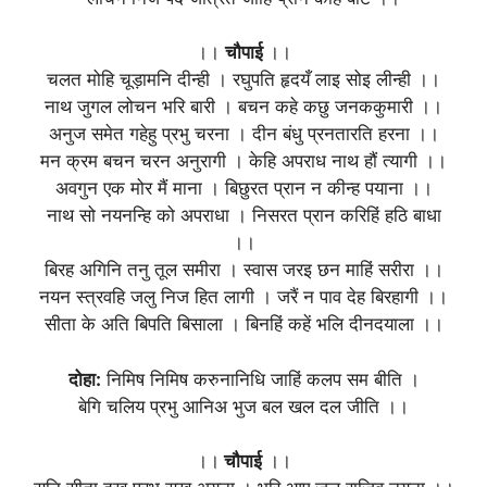
।।
चौपाई
।।
चलत मोहि चूड़ामनि दीन्ही । रघुपति हृदयँ लाइ सोइ लीन्ही ।।
नाथ जुगल लोचन भरि बारी । बचन कहे कछु जनककुमारी ।।
अनुज समेत गहेहु प्रभु चरना । दीन बंधु प्रनतारति हरना ।।
मन क्रम बचन चरन अनुरागी । केहि अपराध नाथ हौं त्यागी ।।
अवगुन एक मोर मैं माना । बिछुरत प्रान न कीन्ह पयाना ।।
नाथ सो नयनन्हि को अपराधा । निसरत प्रान करिहिं हठि बाधा
।।
बिरह अगिनि तनु तूल समीरा । स्वास जरइ छन माहिं सरीरा ।।
नयन स्त्रवहि जलु निज हित लागी । जरैं न पाव देह बिरहागी ।।
सीता के अति बिपति बिसाला । बिनहिं कहें भलि दीनदयाला ।।
दोहा:
निमिष निमिष करुनानिधि जाहिं कलप सम बीति ।
बेगि चलिय प्रभु आनिअ भुज बल खल दल जीति ।।
।।
चौपाई
।।