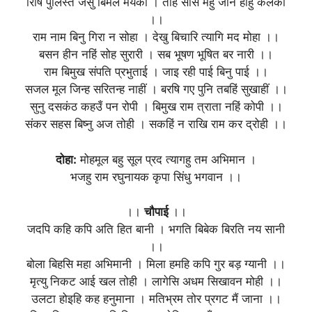
रिषि पुलिस्त जसु बिमल मंयका । तेहि ससि महुँ जनि होहु कलंका
।।
राम नाम बिनु गिरा न सोहा । देखु बिचारि त्यागि मद मोहा ।।
बसन हीन नहिं सोह सुरारी । सब भूषण भूषित बर नारी ।।
राम बिमुख संपति प्रभुताई । जाइ रही पाई बिनु पाई ।।
सजल मूल जिन्ह सरितन्ह नाहीं । बरषि गए पुनि तबहिं सुखाहीं ।।
सुनु दसकंठ कहउँ पन रोपी । बिमुख राम त्राता नहिं कोपी ।।
संकर सहस बिष्नु अज तोही । सकहिं न राखि राम कर द्रोही ।।
दोहा:
मोहमूल बहु सूल प्रद त्यागहु तम अभिमान ।
भजहु राम रघुनायक कृपा सिंधु भगवान ।।
।।
चौपाई
।।
जदपि कहि कपि अति हित बानी । भगति बिबेक बिरति नय सानी
।।
बोला बिहसि महा अभिमानी । मिला हमहि कपि गुर बड़ ग्यानी ।।
मृत्यु निकट आई खल तोही । लागेसि अधम सिखावन मोही ।।
उलटा होइहि कह हनुमाना । मतिभ्रम तोर प्रगट मैं जाना ।।