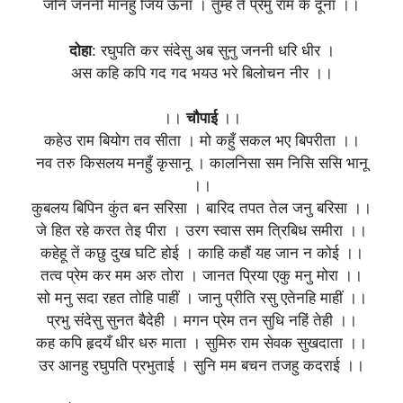
जनि जननी मानहु जियँ ऊना । तुम्ह ते प्रेमु राम कें दूना ।।
दोहा
: रघुपति कर संदेसु अब सुनु जननी धरि धीर ।
अस कहि कपि गद गद भयउ भरे बिलोचन नीर ।।
।।
चौपाई
।।
कहेउ राम बियोग तव सीता । मो कहुँ सकल भए बिपरीता ।।
नव तरु किसलय मनहुँ कृसानू । कालनिसा सम निसि ससि भानू
।।
कुबलय बिपिन कुंत बन सरिसा । बारिद तपत तेल जनु बरिसा ।।
जे हित रहे करत तेइ पीरा । उरग स्वास सम त्रिबिध समीरा ।।
कहेहू तें कछु दुख घटि होई । काहि कहौं यह जान न कोई ।।
तत्व प्रेम कर मम अरु तोरा । जानत प्रिया एकु मनु मोरा ।।
सो मनु सदा रहत तोहि पाहीं । जानु प्रीति रसु एतेनहि माहीं ।।
प्रभु संदेसु सुनत बैदेही । मगन प्रेम तन सुधि नहिं तेही ।।
कह कपि हृदयँ धीर धरु माता । सुमिरु राम सेवक सुखदाता ।।
उर आनहु रघुपति प्रभुताई । सुनि मम बचन तजहु कदराई ।।