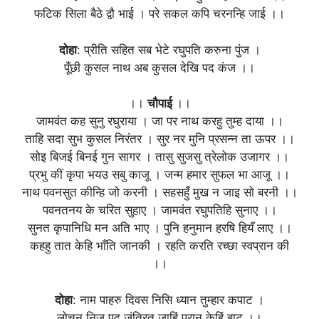
फटिक सिला बैठे द्वौ भाई । परे सकल कपि चरनन्हि जाई ।।
दोहा
: प्रीति सहित सब भेटे रघुपति करुना पुंज ।
पूँछी कुसल नाथ अब कुसल देखि पद कंज ।।
।।
चौपाई
।।
जामवंत कह सुनु रघुराया । जा पर नाथ करहु तुम्ह दाया ।।
ताहि सदा सुभ कुसल निरंतर । सुर नर मुनि प्रसन्न ता ऊपर ।।
सोइ बिजई बिनई गुन सागर । तासु सुजसु त्रेलोक उजागर ।।
प्रभु कीं कृपा भयउ सबु काजू । जन्म हमार सुफल भा आजू ।।
नाथ पवनसुत कीन्हि जो करनी । सहसहुँ मुख न जाइ सो बरनी ।।
पवनतनय के चरित सुहाए । जामवंत रघुपतिहि सुनाए ।।
सुनत कृपानिधि मन अति भाए । पुनि हनुमान हरषि हियँ लाए ।।
कहहु तात केहि भाँति जानकी । रहति करति रच्छा स्वप्रान की
।।
दोहा
: नाम पाहरु दिवस निसि ध्यान तुम्हार कपाट ।
लोचन निज पद जंत्रित जाहिं प्रान केहिं बाट ।।