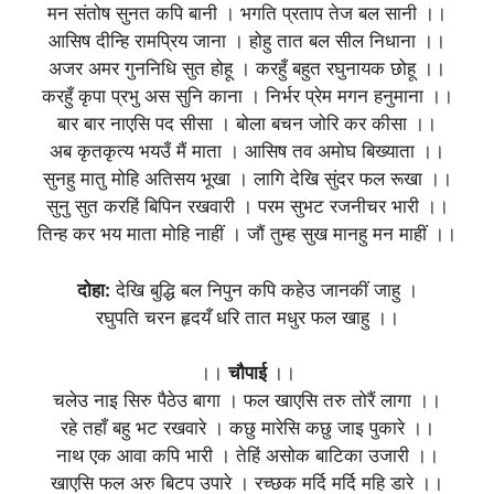
मन संतोष सुनत कपि बानी । भगति प्रताप तेज बल सानी ।।
आसिष दीन्हि रामप्रिय जाना । होहु तात बल सील निधाना ।।
अजर अमर गुननिधि सुत होहू । करहुँ बहुत रघुनायक छोहू ।।
करहुँ कृपा प्रभु अस सुनि काना । निर्भर प्रेम मगन हनुमाना ।।
बार बार नाएसि पद सीसा । बोला बचन जोरि कर कीसा ।।
अब कृतकृत्य भयउँ मैं माता । आसिष तव अमोघ बिख्याता ।।
सुनहु मातु मोहि अतिसय भूखा । लागि देखि सुंदर फल रूखा ।।
सुनु सुत करहिं बिपिन रखवारी । परम सुभट रजनीचर भारी ।।
तिन्ह कर भय माता मोहि नाहीं । जौं तुम्ह सुख मानहु मन माहीं ।।
दोहा:
देखि बुद्धि बल निपुन कपि कहेउ जानकीं जाहु ।
रघुपति चरन हृदयँ धरि तात मधुर फल खाहु ।।
।।
चौपाई
।।
चलेउ नाइ सिरु पैठेउ बागा । फल खाएसि तरु तोरैं लागा ।।
रहे तहाँ बहु भट रखवारे । कछु मारेसि कछु जाइ पुकारे ।।
नाथ एक आवा कपि भारी । तेहिं असोक बाटिका उजारी ।।
खाएसि फल अरु बिटप उपारे । रच्छक मर्दि मर्दि महि डारे ।।