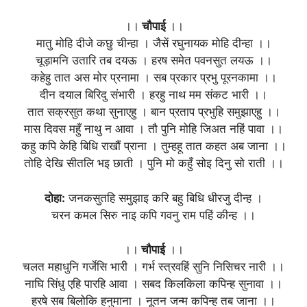
।।
चौपाई
।।
मातु मोहि दीजे कछु चीन्हा । जैसें रघुनायक मोहि दीन्हा ।।
चूड़ामनि उतारि तब दयऊ । हरष समेत पवनसुत लयऊ ।।
कहेहु तात अस मोर प्रनामा । सब प्रकार प्रभु पूरनकामा ।।
दीन दयाल बिरिदु संभारी । हरहु नाथ मम संकट भारी ।।
तात सक्रसुत कथा सुनाएहु । बान प्रताप प्रभुहि समुझाएहु ।।
मास दिवस महुँ नाथु न आवा । तौ पुनि मोहि जिअत नहिं पावा ।।
कहु कपि केहि बिधि राखौं प्राना । तुम्हहू तात कहत अब जाना ।।
तोहि देखि सीतलि भइ छाती । पुनि मो कहुँ सोइ दिनु सो राती ।।
दोहा:
जनकसुतहि समुझाइ करि बहु बिधि धीरजु दीन्ह ।
चरन कमल सिरु नाइ कपि गवनु राम पहिं कीन्ह ।।
।।
चौपाई
।।
चलत महाधुनि गर्जेसि भारी । गर्भ स्त्रवहिं सुनि निसिचर नारी ।।
नाघि सिंधु एहि पारहि आवा । सबद किलकिला कपिन्ह सुनावा ।।
हरषे सब बिलोकि हनुमाना । नूतन जन्म कपिन्ह तब जाना ।।