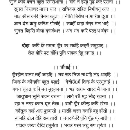
सुनि कपि बचन बहुत खिसिआना । बेगि न हरहुँ मूढ़ कर प्राना ।।
सुनत निसाचर मारन धाए । सचिवन्ह सहित बिभीषनु आए ।।
नाइ सीस करि बिनय बहूता । नीति बिरोध न मारिअ दूता ।।
आन दंड कछु करिअ गोसाँई । सबहीं कहा मंत्र भल भाई ।।
सुनत बिहसि बोला दसकंधर । अंग भंग करि पठइअ बंदर ।।
दोहा
: कपि कें ममता पूँछ पर सबहि कहउँ समुझाइ ।
तेल बोरि पट बाँधि पुनि पावक देहु लगाइ ।।
।।
चौपाई
।।
पूँछहीन बानर तहँ जाइहि । तब सठ निज नाथहि लइ आइहि ।।
जिन्ह कै कीन्हसि बहुत बड़ाई । देखेउँûमैं तिन्ह कै प्रभुताई ।।
बचन सुनत कपि मन मुसुकाना । भइ सहाय सारद मैं जाना ।।
जातुधान सुनि रावन बचना । लागे रचैं मूढ़ सोइ रचना ।।
रहा न नगर बसन घृत तेला । बाढ़ी पूँछ कीन्ह कपि खेला ।।
कौतुक कहँ आए पुरबासी । मारहिं चरन करहिं बहु हाँसी ।।
बाजहिं ढोल देहिं सब तारी । नगर फेरि पुनि पूँछ प्रजारी ।।
पावक जरत देखि हनुमंता । भयउ परम लघु रुप तुरंता ।।