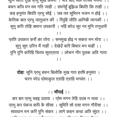
सुनि सीता दुख प्रभु सुख अयना । भरि आए जल राजिव नयना ।।
बचन काँय मन मम गति जाही । सपनेहुँ बूझिअ बिपति कि ताही ।।
कह हनुमंत बिपति प्रभु सोई । जब तव सुमिरन भजन न होई ।।
केतिक बात प्रभु जातुधान की । रिपुहि जीति आनिबी जानकी ।।
सुनु कपि तोहि समान उपकारी । नहिं कोउ सुर नर मुनि तनुधारी
।।
प्रति उपकार करौं का तोरा । सनमुख होइ न सकत मन मोरा ।।
सुनु सुत उरिन मैं नाहीं । देखेउँ करि बिचार मन माहीं ।।
पुनि पुनि कपिहि चितव सुरत्राता । लोचन नीर पुलक अति गाता
।।
दोहा
: सुनि प्रभु बचन बिलोकि मुख गात हरषि हनुमंत ।
चरन परेउ प्रेमाकुल त्राहि त्राहि भगवंत ।।
।।
चौपाई
।।
बार बार प्रभु चहइ उठावा । प्रेम मगन तेहि उठब न भावा ।।
प्रभु कर पंकज कपि कें सीसा । सुमिरि सो दसा मगन गौरीसा ।।
सावधान मन करि पुनि संकर । लागे कहन कथा अति सुंदर ।।