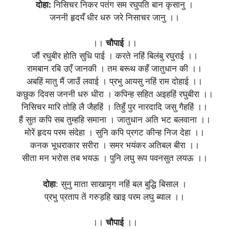
दोहा:
निसिचर निकर पतंग सम रघुपति बान कृसानु ।
जननी हृदयँ धीर धरु जरे निसाचर जानु ।।
।।
चौपाई
।।
जौं रघुबीर होति सुधि पाई । करते नहिं बिलंबु रघुराई ।।
रामबान रबि उएँ जानकी । तम बरूथ कहँ जातुधान की ।।
अबहिं मातु मैं जाउँ लवाई । प्रभु आयसु नहिं राम दोहाई ।।
कछुक दिवस जननी धरु धीरा । कपिन्ह सहित अइहहिं रघुबीरा ।।
निसिचर मारि तोहि लै जैहहिं । तिहुँ पुर नारदादि जसु गैहहिं ।।
हैं सुत कपि सब तुम्हहि समाना । जातुधान अति भट बलवाना ।।
मोरें हृदय परम संदेहा । सुनि कपि प्रगट कीन्ह निज देहा ।।
कनक भूधराकार सरीरा । समर भयंकर अतिबल बीरा ।।
सीता मन भरोस तब भयऊ । पुनि लघु रूप पवनसुत लयऊ ।।
दोहा
: सुनु माता साखामृग नहिं बल बुद्धि बिसाल ।
प्रभु प्रताप तें गरुड़हि खाइ परम लघु ब्याल ।।
।।
चौपाई
।।