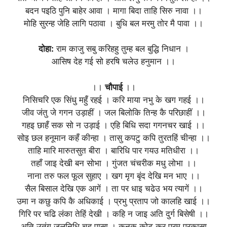
बदन पइठि पुनि बाहेर आवा । मागा बिदा ताहि सिरु नावा ।।
मोहि सुरन्ह जेहि लागि पठावा । बुधि बल मरमु तोर मै पावा ।।
दोहा:
राम काजु सबु करिहहु तुम्ह बल बुद्धि निधान ।
आसिष देह गई सो हरषि चलेउ हनुमान ।।
।।
चौपाई
।।
निसिचरि एक सिंधु महुँ रहई । करि माया नभु के खग गहई ।।
जीव जंतु जे गगन उड़ाहीं । जल बिलोकि तिन्ह कै परिछाहीं ।।
गहइ छाहँ सक सो न उड़ाई । एहि बिधि सदा गगनचर खाई ।।
सोइ छल हनूमान कहँ कीन्हा । तासु कपटु कपि तुरतहिं चीन्हा ।।
ताहि मारि मारुतसुत बीरा । बारिधि पार गयउ मतिधीरा ।।
तहाँ जाइ देखी बन सोभा । गुंजत चंचरीक मधु लोभा ।।
नाना तरु फल फूल सुहाए । खग मृग बृंद देखि मन भाए ।।
सैल बिसाल देखि एक आगें । ता पर धाइ चढेउ भय त्यागें ।।
उमा न कछु कपि कै अधिकाई । प्रभु प्रताप जो कालहि खाई ।।
गिरि पर चढि लंका तेहिं देखी । कहि न जाइ अति दुर्ग बिसेषी ।।
अति उतंग जलनिधि चहु पासा । कनक कोट कर परम प्रकासा