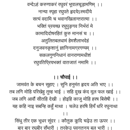
वन्देऽहं करुणाकरं रघुवरं भूपालचूड़ामणिम् ।।
नान्या स्पृहा रघुपते हृदयेऽस्मदीये
सत्यं वदामि च भवानखिलान्तरात्मा ।।
भक्तिं प्रयच्छ रघुपुङ्गव निर्भरां मे
कामादिदोषरहितं कुरु मानसं च ।।
अतुलितबलधामं हेमशैलाभदेहं
दनुजवनकृशानुं ज्ञानिनामग्रगण्यम् ।।
सकलगुणनिधानं वानराणामधीशं
रघुपतिप्रियभक्तं वातजातं नमामि ।।
।। चौपाई ।।
जामवंत के बचन सुहाए । सुनि हनुमंत हृदय अति भाए ।।
तब लगि मोहि परिखेहु तुम्ह भाई । सहि दुख कंद मूल फल खाई ।।
जब लगि आवौं सीतहि देखी । होइहि काजु मोहि हरष बिसेषी ।।
यह कहि नाइ सबन्हि कहुँ माथा । चलेउ हरषि हियँ धरि रघुनाथा
।।
सिंधु तीर एक भूधर सुंदर । कौतुक कूदि चढ़ेउ ता ऊपर ।।
बार बार रघुबीर सँभारी । तरकेउ पवनतनय बल भारी ।।