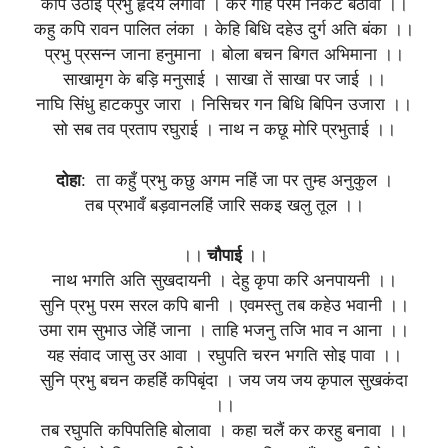
कपि उठाइ प्रभु हृदयँ लगावा । कर गहि परम निकट बैठावा ।।
कहु कपि रावन पालित लंका । केहि बिधि दहेउ दुर्ग अति बंका ।।
प्रभु प्रसन्न जाना हनुमाना । बोला बचन बिगत अभिमाना ।।
साखामृग के बड़ि मनुसाई । साखा तें साखा पर जाई ।।
नाघि सिंधु हाटकपुर जारा । निसिचर गन बिधि बिपिन उजारा ।।
सो सब तव प्रताप रघुराई । नाथ न कछू मोरि प्रभुताई ।।
दोहा
: ता कहुँ प्रभु कछु अगम नहिं जा पर तुम्ह अनुकुल ।
तब प्रभावँ बड़वानलहिं जारि सकइ खलु तूल ।।
।।
चौपाई
।।
नाथ भगति अति सुखदायनी । देहु कृपा करि अनपायनी ।।
सुनि प्रभु परम सरल कपि बानी । एवमस्तु तब कहेउ भवानी ।।
उमा राम सुभाउ जेहिं जाना । ताहि भजनु तजि भाव न आना ।।
यह संवाद जासु उर आवा । रघुपति चरन भगति सोइ पावा ।।
सुनि प्रभु बचन कहहिं कपिबृंदा । जय जय जय कृपाल सुखकंदा
।।
तब रघुपति कपिपतिहि बोलावा । कहा चलैं कर करहु बनावा ।।