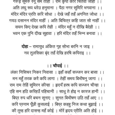
गरुड़ सुमेरु रेनू सम ताही । राम कृपा करि चितवा जाही ।।
अति लघु रूप धरेउ हनुमाना । पैठा नगर सुमिरि भगवाना ।।
मंदिर मंदिर प्रति करि सोधा । देखे जहँ तहँ अगनित जोधा ।।
गयउ दसानन मंदिर माहीं । अति बिचित्र कहि जात सो नाहीं ।।
सयन किए देखा कपि तेही । मंदिर महुँ न दीखि बैदेही ।।
भवन एक पुनि दीख सुहावा । हरि मंदिर तहँ भिन्न बनावा ।।
दोहा
– रामायुध अंकित गृह सोभा बरनि न जाइ ।
नव तुलसिका बृंद तहँ देखि हरषि कपिराइ ।।
।
। चौपाई
।।
लंका निसिचर निकर निवासा । इहाँ कहाँ सज्जन कर बासा ।।
मन महुँ तरक करै कपि लागा । तेहीं समय बिभीषनु जागा ।।
राम राम तेहिं सुमिरन कीन्हा । हृदयँ हरष कपि सज्जन चीन्हा ।।
एहि सन हठि करिहउँ पहिचानी । साधु ते होइ न कारज हानी ।।
बिप्र रुप धरि बचन सुनाए । सुनत बिभीषण उठि तहँ आए ।।
करि प्रनाम पूँछी कुसलाई । बिप्र कहहु निज कथा बुझाई ।।
की तुम्ह हरि दासन्ह महँ कोई । मोरें हृदय प्रीति अति होई ।।