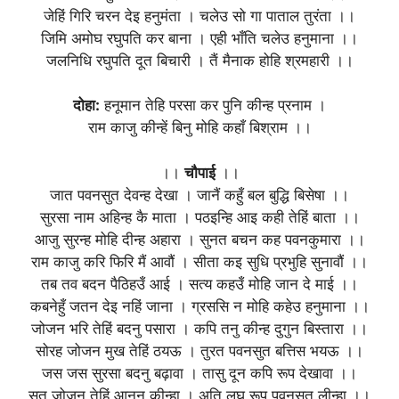
जेहिं गिरि चरन देइ हनुमंता । चलेउ सो गा पाताल तुरंता ।।
जिमि अमोघ रघुपति कर बाना । एही भाँति चलेउ हनुमाना ।।
जलनिधि रघुपति दूत बिचारी । तैं मैनाक होहि श्रमहारी ।।
दोहा:
हनूमान तेहि परसा कर पुनि कीन्ह प्रनाम ।
राम काजु कीन्हें बिनु मोहि कहाँ बिश्राम ।।
।।
चौपाई
।।
जात पवनसुत देवन्ह देखा । जानैं कहुँ बल बुद्धि बिसेषा ।।
सुरसा नाम अहिन्ह कै माता । पठइन्हि आइ कही तेहिं बाता ।।
आजु सुरन्ह मोहि दीन्ह अहारा । सुनत बचन कह पवनकुमारा ।।
राम काजु करि फिरि मैं आवौं । सीता कइ सुधि प्रभुहि सुनावौं ।।
तब तव बदन पैठिहउँ आई । सत्य कहउँ मोहि जान दे माई ।।
कबनेहुँ जतन देइ नहिं जाना । ग्रससि न मोहि कहेउ हनुमाना ।।
जोजन भरि तेहिं बदनु पसारा । कपि तनु कीन्ह दुगुन बिस्तारा ।।
सोरह जोजन मुख तेहिं ठयऊ । तुरत पवनसुत बत्तिस भयऊ ।।
जस जस सुरसा बदनु बढ़ावा । तासु दून कपि रूप देखावा ।।
सत जोजन तेहिं आनन कीन्हा । अति लघु रूप पवनसुत लीन्हा ।।