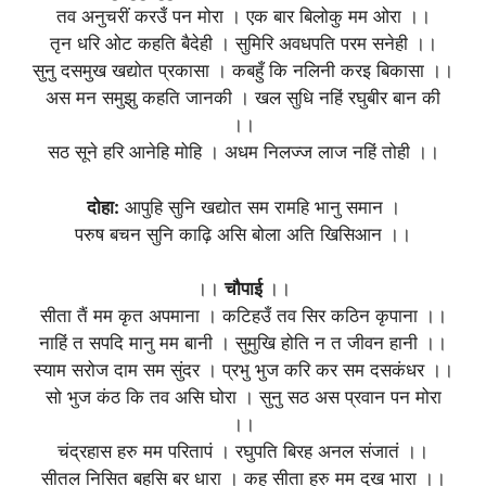
तव अनुचरीं करउँ पन मोरा । एक बार बिलोकु मम ओरा ।।
तृन धरि ओट कहति बैदेही । सुमिरि अवधपति परम सनेही ।।
सुनु दसमुख खद्योत प्रकासा । कबहुँ कि नलिनी करइ बिकासा ।।
अस मन समुझु कहति जानकी । खल सुधि नहिं रघुबीर बान की
।।
सठ सूने हरि आनेहि मोहि । अधम निलज्ज लाज नहिं तोही ।।
दोहा:
आपुहि सुनि खद्योत सम रामहि भानु समान ।
परुष बचन सुनि काढ़ि असि बोला अति खिसिआन ।।
।।
चौपाई
।।
सीता तैं मम कृत अपमाना । कटिहउँ तव सिर कठिन कृपाना ।।
नाहिं त सपदि मानु मम बानी । सुमुखि होति न त जीवन हानी ।।
स्याम सरोज दाम सम सुंदर । प्रभु भुज करि कर सम दसकंधर ।।
सो भुज कंठ कि तव असि घोरा । सुनु सठ अस प्रवान पन मोरा
।।
चंद्रहास हरु मम परितापं । रघुपति बिरह अनल संजातं ।।
सीतल निसित बहसि बर धारा । कह सीता हरु मम दुख भारा ।।