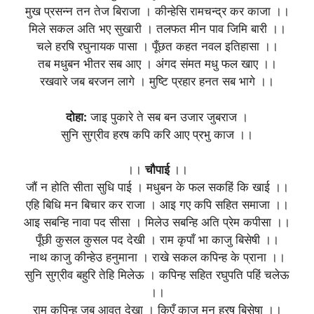
मुख प्रसन्न तन तेज बिराजा । कीन्हेसि रामचन्द्र कर काजा ।।
मिले सकल अति भए सुखारी । तलफत मीन पाव जिमि बारी ।।
चले हरषि रघुनायक पासा । पूँछत कहत नवल इतिहासा ।।
तब मधुबन भीतर सब आए । अंगद संमत मधु फल खाए ।।
रखवारे जब बरजन लागे । मुष्टि प्रहार हनत सब भागे ।।
दोहा:
जाइ पुकारे ते सब बन उजार जुबराज ।
सुनि सुग्रीव हरष कपि करि आए प्रभु काज ।।
।।
चौपाई
।।
जौं न होति सीता सुधि पाई । मधुबन के फल सकहिं कि खाई ।।
एहि बिधि मन बिचार कर राजा । आइ गए कपि सहित समाजा ।।
आइ सबन्हि नावा पद सीसा । मिलेउ सबन्हि अति प्रेम कपीसा ।।
पूँछी कुसल कुसल पद देखी । राम कृपाँ भा काजु बिसेषी ।।
नाथ काजु कीन्हेउ हनुमाना । राखे सकल कपिन्ह के प्राना ।।
सुनि सुग्रीव बहुरि तेहि मिलेऊ । कपिन्ह सहित रघुपति पहिं चलेऊ
।।
राम कपिन्ह जब आवत देखा । किएँ काजु मन हरष बिसेषा ।।