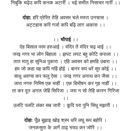
निबुकि चढ़ेउ कपि कनक अटारीं । भई सभीत निसाचर नारीं ।।
दोहा:
हरि प्रेरित तेहि अवसर चले मरुत उनचास ।
अट्टहास करि गर्जा कपि बढ़ि लाग अकास ।।
।।
चौपाई
।।
देह बिसाल परम हरुआई । मंदिर तें मंदिर चढ़ धाई ।।
जरइ नगर भा लोग बिहाला । झपट लपट बहु कोटि कराला ।।
तात मातु हा सुनिअ पुकारा । एहि अवसर को हमहि उबारा ।।
हम जो कहा यह कपि नहिं होई । बानर रूप धरें सुर कोई ।।
साधु अवग्या कर फलु ऐसा । जरइ नगर अनाथ कर जैसा ।।
जारा नगरु निमिष एक माहीं । एक बिभीषन कर गृह नाहीं ।।
ता कर दूत अनल जेहिं सिरिजा । जरा न सो तेहि कारन गिरिजा
।।
उलटि पलटि लंका सब जारी । कूदि परा पुनि सिंधु मझारी ।।
दोहा
: पूँछ बुझाइ खोइ श्रम धरि लघु रूप बहोरि ।
जनकसुता के आगें ठाढ़ भयउ कर जोरि ।।