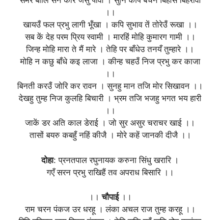
समर बालि सन करि जसु पावा । सुनि कपि बचन बिहसि बिहरावा
।।
खायउँ फल प्रभु लागी भूँखा । कपि सुभाव तें तोरेउँ रूखा ।।
सब कें देह परम प्रिय स्वामी । मारहिं मोहि कुमारग गामी ।।
जिन्ह मोहि मारा ते मैं मारे । तेहि पर बाँधेउ तनयँ तुम्हारे ।।
मोहि न कछु बाँधे कइ लाजा । कीन्ह चहउँ निज प्रभु कर काजा
।।
बिनती करउँ जोरि कर रावन । सुनहु मान तजि मोर सिखावन ।।
देखहु तुम्ह निज कुलहि बिचारी । भ्रम तजि भजहु भगत भय हारी
।।
जाकें डर अति काल डेराई । जो सुर असुर चराचर खाई ।।
तासों बयरु कबहुँ नहिं कीजै । मोरे कहें जानकी दीजै ।।
दोहा
: प्रनतपाल रघुनायक करुना सिंधु खरारि ।
गएँ सरन प्रभु राखिहैं तव अपराध बिसारि ।।
।।
चौपाई
।।
राम चरन पंकज उर धरहू । लंका अचल राज तुम्ह करहू ।।