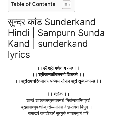
Table of Contents
सुन्दर कांड Sunderkand
Hindi | Sampurn Sunda
Kand | sunderkand
lyrics
।। ॐ श्री गणेशाय नमः ।।
।। श्रीजानकीवल्लभो विजयते ।।
।। श्रीरामचरितमानस पञ्चम सोपान श्री सुन्दरकाण्ड ।।
।। श्लोक ।।
शान्तं शाश्वतमप्रमेयमनघं निर्वाणशान्तिप्रदं
ब्रह्माशम्भुफणीन्द्रसेव्यमनिशं वेदान्तवेद्यं विभुम् ।।
रामाख्यं जगदीश्वरं सुरगुरुं मायामनुष्यं हरिं