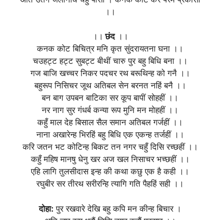
।।
।।
छंद
।।
कनक कोट बिचित्र मनि कृत सुंदरायतना घना ।।
चउहट्ट हट्ट सुबट्ट बीथीं चारु पुर बहु बिधि बना ।।
गज बाजि खच्चर निकर पदचर रथ बरूथिन्ह को गनै ।।
बहुरूप निसिचर जूथ अतिबल सेन बरनत नहिं बनै ।।
बन बाग उपबन बाटिका सर कूप बापीं सोहहीं ।।
नर नाग सुर गंधर्ब कन्या रूप मुनि मन मोहहीं ।।
कहुँ माल देह बिसाल सैल समान अतिबल गर्जहीं ।।
नाना अखारेन्ह भिरहिं बहु बिधि एक एकन्ह तर्जहीं ।।
करि जतन भट कोटिन्ह बिकट तन नगर चहुँ दिसि रच्छहीं ।।
कहुँ महिष मानषु धेनु खर अज खल निसाचर भच्छहीं ।।
एहि लागि तुलसीदास इन्ह की कथा कछु एक है कही ।।
रघुबीर सर तीरथ सरीरन्हि त्यागि गति पैहहिं सही ।।
दोहा:
पुर रखवारे देखि बहु कपि मन कीन्ह बिचार ।