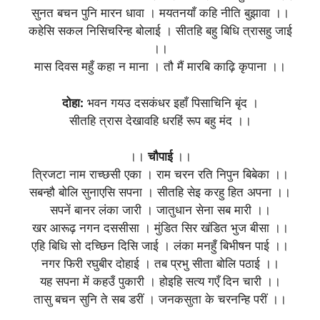
सुनत बचन पुनि मारन धावा । मयतनयाँ कहि नीति बुझावा ।।
कहेसि सकल निसिचरिन्ह बोलाई । सीतहि बहु बिधि त्रासहु जाई
।।
मास दिवस महुँ कहा न माना । तौ मैं मारबि काढ़ि कृपाना ।।
दोहा:
भवन गयउ दसकंधर इहाँ पिसाचिनि बृंद ।
सीतहि त्रास देखावहि धरहिं रूप बहु मंद ।।
।।
चौपाई
।।
त्रिजटा नाम राच्छसी एका । राम चरन रति निपुन बिबेका ।।
सबन्हौ बोलि सुनाएसि सपना । सीतहि सेइ करहु हित अपना ।।
सपनें बानर लंका जारी । जातुधान सेना सब मारी ।।
खर आरूढ़ नगन दससीसा । मुंडित सिर खंडित भुज बीसा ।।
एहि बिधि सो दच्छिन दिसि जाई । लंका मनहुँ बिभीषन पाई ।।
नगर फिरी रघुबीर दोहाई । तब प्रभु सीता बोलि पठाई ।।
यह सपना में कहउँ पुकारी । होइहि सत्य गएँ दिन चारी ।।
तासु बचन सुनि ते सब डरीं । जनकसुता के चरनन्हि परीं ।।