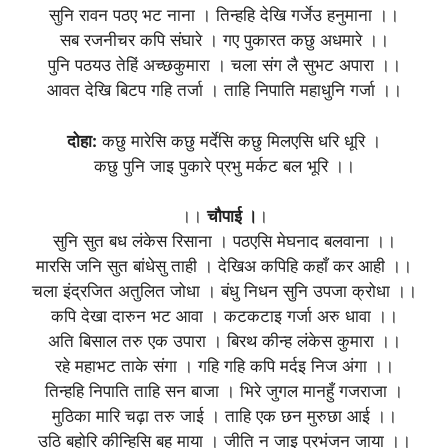
सुनि रावन पठए भट नाना । तिन्हहि देखि गर्जेउ हनुमाना ।।
सब रजनीचर कपि संघारे । गए पुकारत कछु अधमारे ।।
पुनि पठयउ तेहिं अच्छकुमारा । चला संग लै सुभट अपारा ।।
आवत देखि बिटप गहि तर्जा । ताहि निपाति महाधुनि गर्जा ।।
दोहा:
कछु मारेसि कछु मर्देसि कछु मिलएसि धरि धूरि ।
कछु पुनि जाइ पुकारे प्रभु मर्कट बल भूरि ।।
।।
चौपाई ।
।
सुनि सुत बध लंकेस रिसाना । पठएसि मेघनाद बलवाना ।।
मारसि जनि सुत बांधेसु ताही । देखिअ कपिहि कहाँ कर आही ।।
चला इंद्रजित अतुलित जोधा । बंधु निधन सुनि उपजा क्रोधा ।।
कपि देखा दारुन भट आवा । कटकटाइ गर्जा अरु धावा ।।
अति बिसाल तरु एक उपारा । बिरथ कीन्ह लंकेस कुमारा ।।
रहे महाभट ताके संगा । गहि गहि कपि मर्दइ निज अंगा ।।
तिन्हहि निपाति ताहि सन बाजा । भिरे जुगल मानहुँ गजराजा ।
मुठिका मारि चढ़ा तरु जाई । ताहि एक छन मुरुछा आई ।।
उठि बहोरि कीन्हिसि बहु माया । जीति न जाइ प्रभंजन जाया ।।