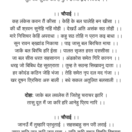
।।
चौपाई
।।
कह लंकेस कवन तैं कीसा । केहिं के बल घालेहि बन खीसा ।।
की धौं श्रवन सुनेहि नहिं मोही । देखउँ अति असंक सठ तोही ।।
मारे निसिचर केहिं अपराधा । कहु सठ तोहि न प्रान कइ बाधा ।।
सुन रावन ब्रह्मांड निकाया । पाइ जासु बल बिरचित माया ।।
जाकें बल बिरंचि हरि ईसा । पालत सृजत हरत दससीसा ।।
जा बल सीस धरत सहसानन । अंडकोस समेत गिरि कानन ।।
धरइ जो बिबिध देह सुरत्राता । तुम्ह ते सठन्ह सिखावनु दाता ।।
हर कोदंड कठिन जेहि भंजा । तेहि समेत नृप दल मद गंजा ।।
खर दूषन त्रिसिरा अरु बाली । बधे सकल अतुलित बलसाली ।।
दोहा
: जाके बल लवलेस तें जितेहु चराचर झारि ।
तासु दूत मैं जा करि हरि आनेहु प्रिय नारि ।।
।।
चौपाई
।।
जानउँ मैं तुम्हारि प्रभुताई । सहसबाहु सन परी लराई ।।