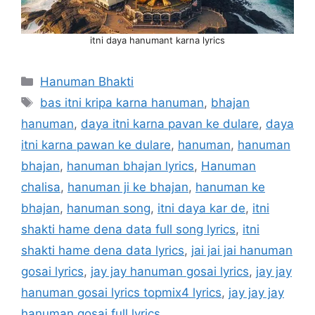
itni daya hanumant karna lyrics
Categories
Hanuman Bhakti
Tags
bas itni kripa karna hanuman
,
bhajan
hanuman
,
daya itni karna pavan ke dulare
,
daya
itni karna pawan ke dulare
,
hanuman
,
hanuman
bhajan
,
hanuman bhajan lyrics
,
Hanuman
chalisa
,
hanuman ji ke bhajan
,
hanuman ke
bhajan
,
hanuman song
,
itni daya kar de
,
itni
shakti hame dena data full song lyrics
,
itni
shakti hame dena data lyrics
,
jai jai jai hanuman
gosai lyrics
,
jay jay hanuman gosai lyrics
,
jay jay
hanuman gosai lyrics topmix4 lyrics
,
jay jay jay
hanuman gosai full lyrics