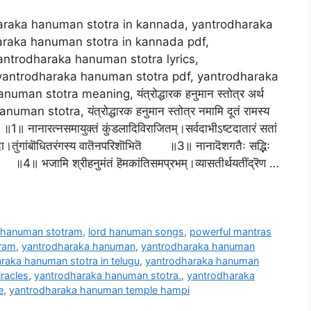
araka hanuman stotra in kannada, yantrodharaka
araka hanuman stotra in kannada pdf,
antrodharaka hanuman stotra lyrics,
yantrodharaka hanuman stotra pdf, yantrodharaka
an stotra meaning, यंत्रोद्धारक हनुमान स्तोत्र अर्थ
numan stotra, यंत्रोद्धारक हनुमान स्तोत्र नमामि दूतं रामस्य
 ॥1॥ नानारत्नसमायुक्तं कुंडलादिविराजितम्।सर्वदाभीऽष्टदातारं सतां
सदा।तुंगांबॊधितरंगस्य वातॆनपरिशॊभितॆ ॥3॥ नानादॆशगतैः सद्भिः
्तितः ॥4॥ भजामि श्रीहनुमंतं हॆमकांतिसमप्रभम्।व्यासतीर्थयतींद्रॆण …
,
hanuman stotram
,
lord hanuman songs
,
powerful mantras
tram
,
yantrodharaka hanuman
,
yantrodharaka hanuman
raka hanuman stotra in telugu
,
yantrodharaka hanuman
racles
,
yantrodharaka hanuman stotra.
,
yantrodharaka
e
,
yantrodharaka hanuman temple hampi