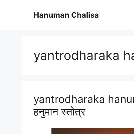
Skip
to
Hanuman Chalisa
content
yantrodharaka 
yantrodharaka hanuman
हनुमान स्तोत्र