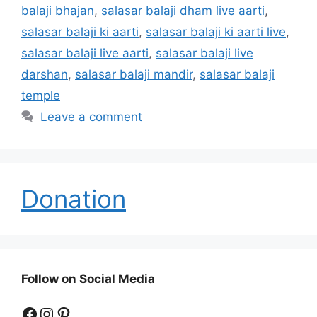
balaji bhajan
,
salasar balaji dham live aarti
,
salasar balaji ki aarti
,
salasar balaji ki aarti live
,
salasar balaji live aarti
,
salasar balaji live
darshan
,
salasar balaji mandir
,
salasar balaji
temple
Leave a comment
Donation
Follow on Social Media
Facebook
Instagram
Pinterest