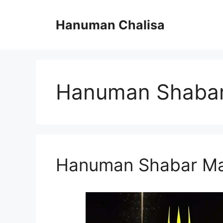
Skip
to
Hanuman Chalisa
content
Hanuman Shabar
Hanuman Shabar Mantr