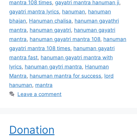
mantra 108 times
,
gayatri mantra hanuman ji
,
gayatri mantra lyrics
,
hanuman
,
hanuman
bhajan
,
Hanuman chalisa
,
hanuman gayathri
mantra
,
hanuman gayatri
,
hanuman gayatri
mantra
,
hanuman gayatri mantra 108
,
hanuman
gayatri mantra 108 times
,
hanuman gayatri
mantra fast
,
hanuman gayatri mantra with
lyrics
,
hanuman gaytri mantra
,
Hanuman
Mantra
,
hanuman mantra for success
,
lord
hanuman
,
mantra
Leave a comment
Donation