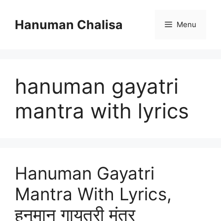
Skip
to
Hanuman Chalisa
Menu
content
hanuman gayatri
mantra with lyrics
Hanuman Gayatri
Mantra With Lyrics,
हनुमान गायत्री मंत्र