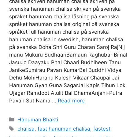
chalisa skriven hanuman chalisa skriven på
svenska hanuman chalisa skriven på svenska
språket hanuman chalisa läsning på svenska
språket hanuman chalisa original på svenska
språket full hanuman chalisa på svenska
hanuman chalisa in swedish, hanuman chalisa
på svenska Doha Shri Guru Charan Saroj RajNij
manu Mukuru SudhaariBarnaun Raghubar Bimal
JasuJo Daayaku Phal Chaari Budhiheen Tanu
JanikeSumirau Pavan KumarBal Buddhi Vidya
Dehu MohiHarahu Kalesh Vikaar Chaupai Jai
Hanuman Gyan Guna SagarJai Kapis Tihun Lok
Ujagar Ramdoot Atulit Bal DhamaAnjani-Putra
Pavan Sut Nama …
Read more
Categories
Hanuman Bhakti
Tags
chalisa
,
fast hanuman chalisa
,
fastest