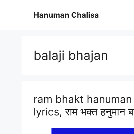
Skip
to
Hanuman Chalisa
content
balaji bhajan
ram bhakt hanuman 
lyrics, राम भक्त हनुमान ब