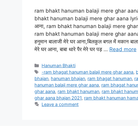
ram bhakt hanuman balaji mere ghar aana lyri
bhakt hanuman balaji mere ghar aana lyrics bh
आना, ram bhakt hanuman balaji mere ghar aa
ram bhakt hanuman balaji mere ghar aana lyri
हनुमान बालाजी मेरे घर आना,बिलकुल बगल में मकान बाल
मेरे घर आना, बाबा थारे पैर मेरे घर पड़ …
Read more
Categories
Hanuman Bhakti
Tags
-ram bhagat hanuman balaji mere ghar aana
,
b
bhajan
,
hanuman bhajan
,
ram bhagat hanuman
,
r
hanuman balaji mere ghar aana
,
ram bhagat hanu
ghar aana
,
ram bhakt hanuman
,
ram bhakt hanuma
ghar aana bhajan 2021
,
ram bhakt hanuman hamar
Leave a comment