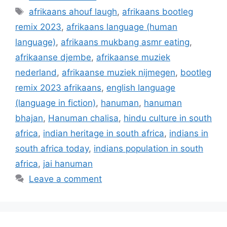
Tags
afrikaans ahouf laugh
,
afrikaans bootleg
remix 2023
,
afrikaans language (human
language)
,
afrikaans mukbang asmr eating
,
afrikaanse djembe
,
afrikaanse muziek
nederland
,
afrikaanse muziek nijmegen
,
bootleg
remix 2023 afrikaans
,
english language
(language in fiction)
,
hanuman
,
hanuman
bhajan
,
Hanuman chalisa
,
hindu culture in south
africa
,
indian heritage in south africa
,
indians in
south africa today
,
indians population in south
africa
,
jai hanuman
Leave a comment