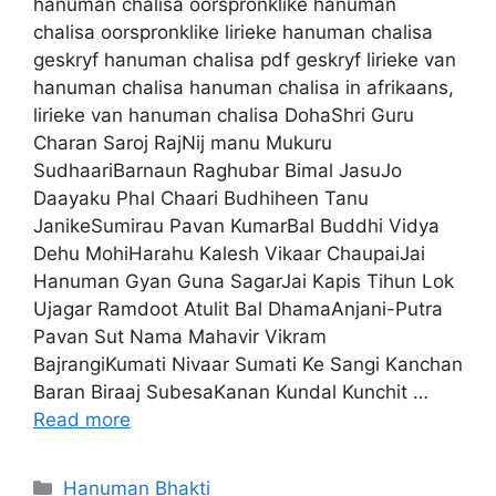
hanuman chalisa oorspronklike hanuman
chalisa oorspronklike lirieke hanuman chalisa
geskryf hanuman chalisa pdf geskryf lirieke van
hanuman chalisa hanuman chalisa in afrikaans,
lirieke van hanuman chalisa DohaShri Guru
Charan Saroj RajNij manu Mukuru
SudhaariBarnaun Raghubar Bimal JasuJo
Daayaku Phal Chaari Budhiheen Tanu
JanikeSumirau Pavan KumarBal Buddhi Vidya
Dehu MohiHarahu Kalesh Vikaar ChaupaiJai
Hanuman Gyan Guna SagarJai Kapis Tihun Lok
Ujagar Ramdoot Atulit Bal DhamaAnjani-Putra
Pavan Sut Nama Mahavir Vikram
BajrangiKumati Nivaar Sumati Ke Sangi Kanchan
Baran Biraaj SubesaKanan Kundal Kunchit …
Read more
Categories
Hanuman Bhakti